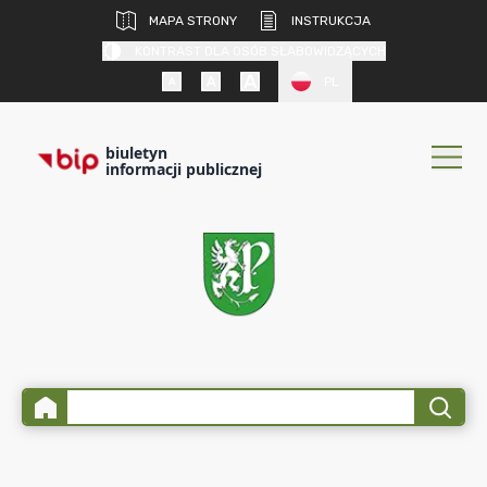
MAPA STRONY
INSTRUKCJA
KONTRAST DLA OSÓB SŁABOWIDZĄCYCH
PL
biuletyn
informacji publicznej