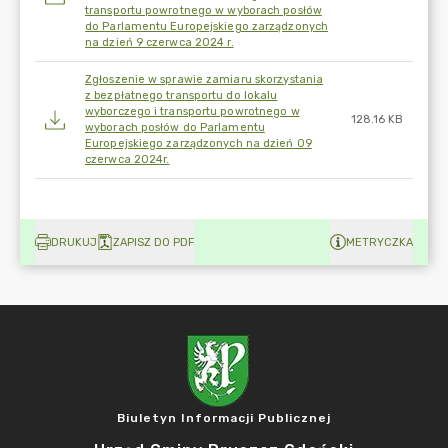
transportu powrotnego w wyborach posłów
do Parlamentu Europejskiego zarządzonych
na dzień 9 czerwca 2024 r.
Zgłoszenie w sprawie zamiaru skorzystania
z bezpłatnego transportu do lokalu
wyborczego i transportu powrotnego w
128.16 KB
wyborach posłów do Parlamentu
Europejskiego zarządzonych na dzień 09
czerwca 2024r.
DRUKUJ
ZAPISZ DO PDF
METRYCZKA
Biuletyn Informacji Publicznej