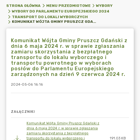
STRONA GŁÓWNA
MENU PRZEDMIOTOWE
WYBORY
WYBORY DO PARLAMENTU EUROPEJSKIEGO 2024
TRANSPORT DO LOKALI WYBORCZYCH
KOMUNIKAT WÓJTA GMINY PRUSZCZ GDAŃSKI Z DNIA 6 MAJA 2024 R. W SPRAWIE ZGŁASZANIA ZAMIARU SKORZYSTANIA Z BEZPŁATNEGO TRANSPORTU DO LOKALU WYBORCZEGO I TRANSPORTU POWROTNEGO W WYBORACH POSŁÓW DO PARLAMENTU EUROPEJSKIEGO ZARZĄDZONYCH NA DZIEŃ 9 CZERWCA 2024 R.
Komunikat Wójta Gminy Pruszcz Gdański z
dnia 6 maja 2024 r. w sprawie zgłaszania
zamiaru skorzystania z bezpłatnego
transportu do lokalu wyborczego i
transportu powrotnego w wyborach
posłów do Parlamentu Europejskiego
zarządzonych na dzień 9 czerwca 2024 r.
2024-05-06 16:16
ZAŁĄCZNIKI
Komunikat Wójta Gminy Pruszcz Gdański z
dnia 6 maja 2024 r. w sprawie zgłaszania
zamiaru skorzystania z bezpłatnego
transportu do lokalu wyborczego i
191.03 KB