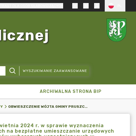
TRAST DLA OSÓB SŁABOWIDZĄCYCH
PL
licznej
WYSZUKIWANIE ZAAWANSOWANE
ARCHIWALNA STRONA BIP
OBWIESZCZENIE WÓJTA GMINY PRUSZCZ GDAŃSKI Z DNIA 12 KWIETNIA 2024 R. W SPRAWIE WYZNACZENIA MIEJSC NA TERENIE GMINY PRUSZCZ GDAŃSKI PRZEZNACZONYCH NA BEZPŁATNE UMIESZCZANIE URZĘDOWYCH OBWIESZCZEŃ WYBORCZYCH I PLAKATÓW WSZYSTKICH KOMITETÓW WYBORCZYCH UCZESTNICZĄCYCH W WYBORACH, W ZWIĄZKU Z ZARZĄDZONYMI NA DZIEŃ 9 CZERWCA 2024 R. WYBORAMI POSŁÓW DO PARLAMENTU EUROPEJSKIEGO
TY
wietnia 2024 r. w sprawie wyznaczenia
ych na bezpłatne umieszczanie urzędowych