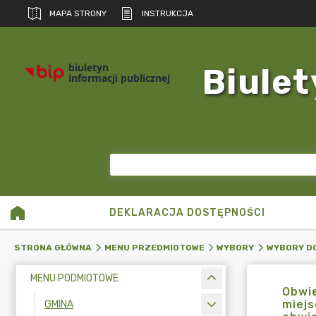
MAPA STRONY
INSTRUKCJA
biuletyn
Biulet
informacji publicznej
DEKLARACJA DOSTĘPNOŚCI
STRONA GŁÓWNA
MENU PRZEDMIOTOWE
WYBORY
WYBORY D
MENU PODMIOTOWE
Obwie
miejs
GMINA