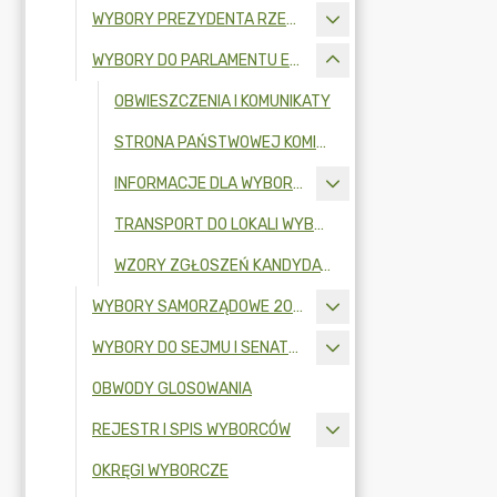
WYBORY PREZYDENTA RZECZYPOSPOLITEJ POLSKIEJ 2025
WYBORY DO PARLAMENTU EUROPEJSKIEGO 2024
OBWIESZCZENIA I KOMUNIKATY
STRONA PAŃSTWOWEJ KOMISJI WYBORCZEJ
INFORMACJE DLA WYBORCÓW NIEPEŁNOSPRAWNYCH
TRANSPORT DO LOKALI WYBORCZYCH
WZORY ZGŁOSZEŃ KANDYDATÓW DO OBWODOWYCH KOMISJI WYBORCZYCH W WYBORACH DO PARLAMENTU EUROPEJSKIEGO ZARZĄDZONYCH NA DZIEŃ 9 CZERWCA 2024 R.
WYBORY SAMORZĄDOWE 2024
WYBORY DO SEJMU I SENATU RZECZYPOSPOLITEJ POLSKIEJ 2023 R.
OBWODY GLOSOWANIA
REJESTR I SPIS WYBORCÓW
OKRĘGI WYBORCZE