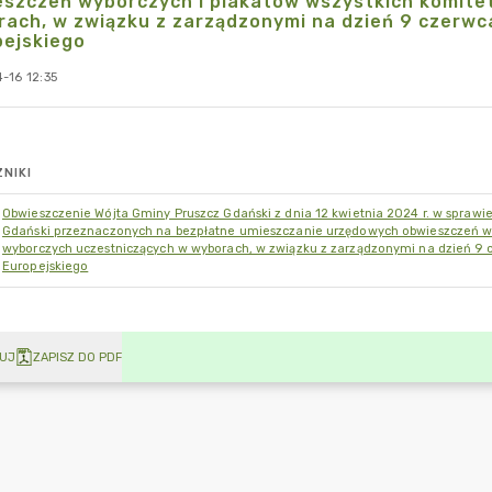
eszczeń wyborczych i plakatów wszystkich komite
ach, w związku z zarządzonymi na dzień 9 czerwc
pejskiego
-16 12:35
NIKI
Obwieszczenie Wójta Gminy Pruszcz Gdański z dnia 12 kwietnia 2024 r. w sprawi
Gdański przeznaczonych na bezpłatne umieszczanie urzędowych obwieszczeń wy
wyborczych uczestniczących w wyborach, w związku z zarządzonymi na dzień 9 
Europejskiego
UJ
ZAPISZ DO PDF