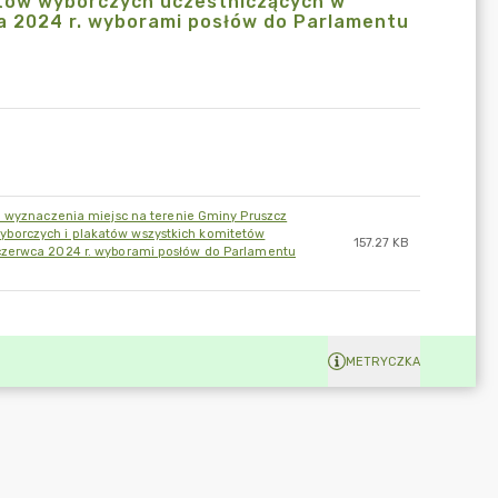
tów wyborczych uczestniczących w
a 2024 r. wyborami posłów do Parlamentu
e wyznaczenia miejsc na terenie Gminy Pruszcz
borczych i plakatów wszystkich komitetów
157.27 KB
czerwca 2024 r. wyborami posłów do Parlamentu
METRYCZKA