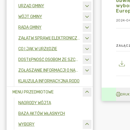
obwi
wybor
URZĄD GMINY
Euro
WÓJT GMINY
2024-04
RADA GMINY
ZAŁATW SPRAWĘ ELEKTRONICZNIE
ZAŁĄCZ
CO I JAK W URZĘDZIE
DOSTĘPNOŚĆ OSOBOM ZE SZCZEGÓLNYMI POTRZEBAMI
ZGŁASZANIE INFORMACJI O NARUSZENIU PRAWA I OCHRONA SYGNALISTÓW
KLAUZULA INFORMACYJNA RODO
MENU PRZEDMIOTOWE
DRUK
NAGRODY WÓJTA
BAZA AKTÓW WŁASNYCH
WYBORY