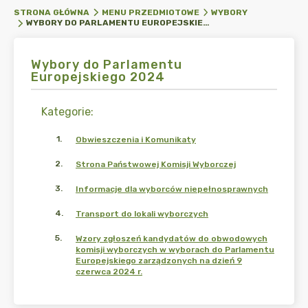
STRONA GŁÓWNA
MENU PRZEDMIOTOWE
WYBORY
WYBORY DO PARLAMENTU EUROPEJSKIEGO 2024
Wybory do Parlamentu
Europejskiego 2024
Kategorie
:
1
.
Obwieszczenia i Komunikaty
2
.
Strona Państwowej Komisji Wyborczej
3
.
Informacje dla wyborców niepełnosprawnych
4
.
Transport do lokali wyborczych
5
.
Wzory zgłoszeń kandydatów do obwodowych
komisji wyborczych w wyborach do Parlamentu
Europejskiego zarządzonych na dzień 9
czerwca 2024 r.