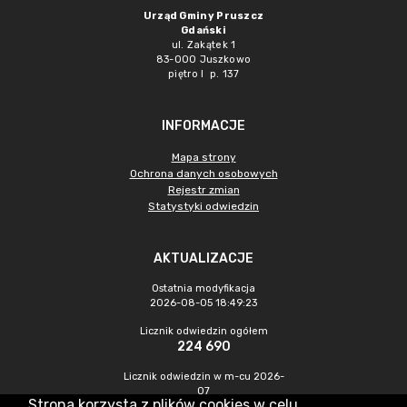
Urząd Gminy Pruszcz
Gdański
ul. Zakątek 1
83-000 Juszkowo
piętro I p. 137
INFORMACJE
Mapa strony
Ochrona danych osobowych
Rejestr zmian
Statystyki odwiedzin
AKTUALIZACJE
Ostatnia modyfikacja
2026-08-05 18:49:23
Licznik odwiedzin ogółem
224 690
Licznik odwiedzin w m-cu 2026-
07
Strona korzysta z plików cookies w celu
843