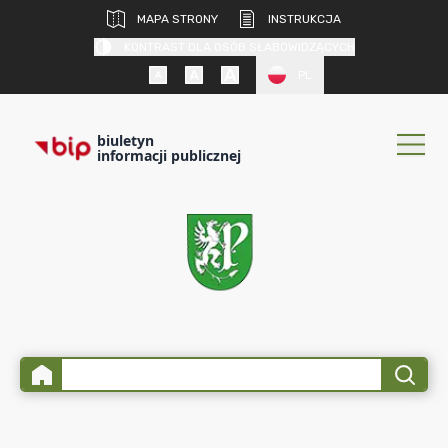
MAPA STRONY
INSTRUKCJA
KONTRAST DLA OSÓB SŁABOWIDZĄCYCH
PL
biuletyn
informacji publicznej