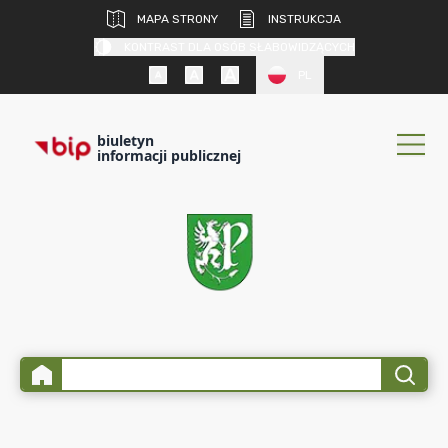
MAPA STRONY
INSTRUKCJA
KONTRAST DLA OSÓB SŁABOWIDZĄCYCH
PL
biuletyn
informacji publicznej