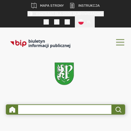
MAPA STRONY
INSTRUKCJA
KONTRAST DLA OSÓB SŁABOWIDZĄCYCH
PL
biuletyn
informacji publicznej