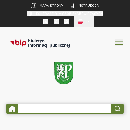
MAPA STRONY
INSTRUKCJA
KONTRAST DLA OSÓB SŁABOWIDZĄCYCH
PL
biuletyn
informacji publicznej