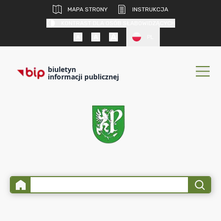
MAPA STRONY
INSTRUKCJA
KONTRAST DLA OSÓB SŁABOWIDZĄCYCH
PL
biuletyn
informacji publicznej