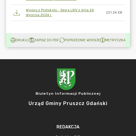
Wyciąg z Protokołu - Sesja LXIV z dnia 26
221.24 KB
stycznia 2024 r.
DRUKUJ
ZAPISZ DO PDF
POPRZEDNIE WERSJE
METRYCZKA
Biuletyn Informacji Publicznej
Urząd Gminy Pruszcz Gdański
REDAKCJA