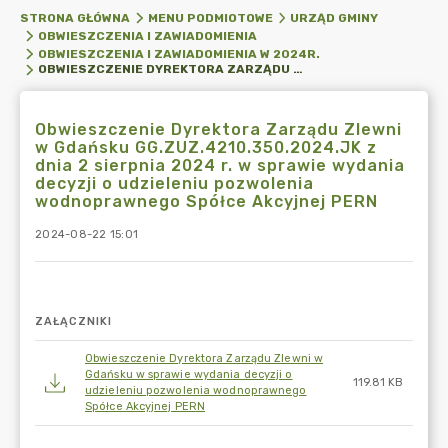
STRONA GŁÓWNA
MENU PODMIOTOWE
URZĄD GMINY
OBWIESZCZENIA I ZAWIADOMIENIA
OBWIESZCZENIA I ZAWIADOMIENIA W 2024R.
OBWIESZCZENIE DYREKTORA ZARZĄDU ZLEWNI W GDAŃSKU GG.ZUZ.4210.350.2024.JK Z DNIA 2 SIERPNIA 2024 R. W SPRAWIE WYDANIA DECYZJI O UDZIELENIU POZWOLENIA WODNOPRAWNEGO SPÓŁCE AKCYJNEJ PERN
Obwieszczenie Dyrektora Zarządu Zlewni
w Gdańsku GG.ZUZ.4210.350.2024.JK z
dnia 2 sierpnia 2024 r. w sprawie wydania
decyzji o udzieleniu pozwolenia
wodnoprawnego Spółce Akcyjnej PERN
2024-08-22 15:01
ZAŁĄCZNIKI
Obwieszczenie Dyrektora Zarządu Zlewni w
Gdańsku w sprawie wydania decyzji o
119.81 KB
udzieleniu pozwolenia wodnoprawnego
Spółce Akcyjnej PERN