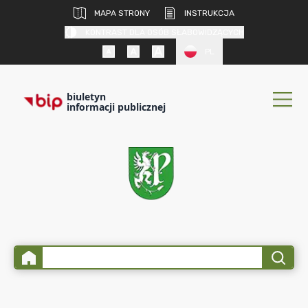
MAPA STRONY
INSTRUKCJA
KONTRAST DLA OSÓB SŁABOWIDZĄCYCH
PL
biuletyn
informacji publicznej