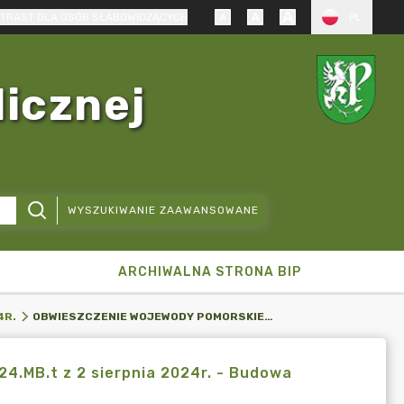
TRAST DLA OSÓB SŁABOWIDZĄCYCH
PL
licznej
WYSZUKIWANIE ZAAWANSOWANE
ARCHIWALNA STRONA BIP
OBWIESZCZENIE WOJEWODY POMORSKIEGO WI-III.747.2.10.2024.MB.T Z 2 SIERPNIA 2024R. - BUDOWA DWUTOROWEJ LINII 400 KV GDAŃSK - OLSZTYN MĄKI
4R.
24.MB.t z 2 sierpnia 2024r. - Budowa