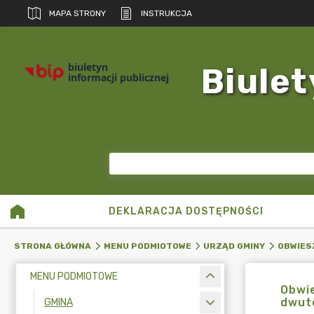
MAPA STRONY
INSTRUKCJA
biuletyn
Biulet
informacji publicznej
DEKLARACJA DOSTĘPNOŚCI
STRONA GŁÓWNA
MENU PODMIOTOWE
URZĄD GMINY
OBWIES
MENU PODMIOTOWE
Obwie
dwuto
GMINA