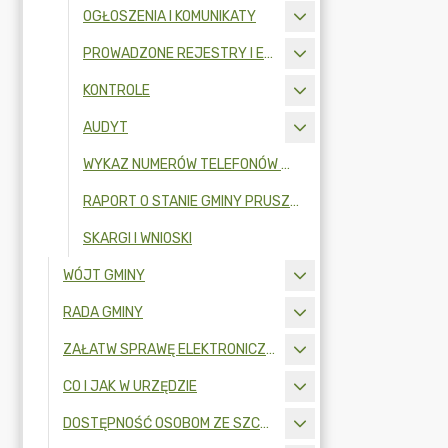
OGŁOSZENIA I KOMUNIKATY
PROWADZONE REJESTRY I EWIDENCJE
KONTROLE
AUDYT
WYKAZ NUMERÓW TELEFONÓW W URZĘDZIE GMINY
RAPORT O STANIE GMINY PRUSZCZ GDAŃSKI
SKARGI I WNIOSKI
WÓJT GMINY
RADA GMINY
ZAŁATW SPRAWĘ ELEKTRONICZNIE
CO I JAK W URZĘDZIE
DOSTĘPNOŚĆ OSOBOM ZE SZCZEGÓLNYMI POTRZEBAMI