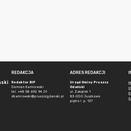
REDAKCJA
ADRES REDAKCJI
ński
Redaktor BIP
Urząd Gminy Pruszcz
M
Damian Kamrowski
Gdański
O
tel. +48 58 692 94 01
ul. Zakątek 1
R
dkamrowski@pruszczgdanski.pl
83-000 Juszkowo
S
piętro I p. 137