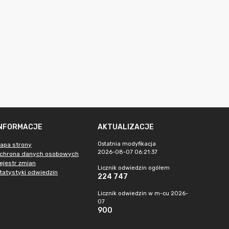
INFORMACJE
AKTUALIZACJE
Ostatnia modyfikacja
apa strony
2026-08-07 06:21:37
chrona danych osobowych
ejestr zmian
Licznik odwiedzin ogółem
tatystyki odwiedzin
224 747
Licznik odwiedzin w m-cu 2026-
07
900