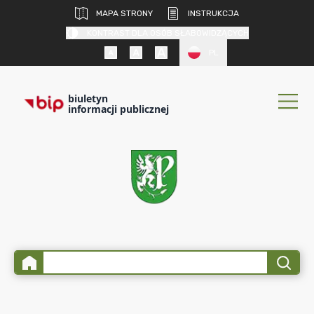
MAPA STRONY
INSTRUKCJA
KONTRAST DLA OSÓB SŁABOWIDZĄCYCH
PL
biuletyn
informacji publicznej