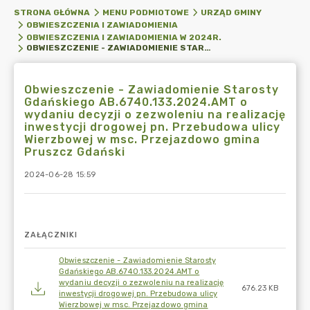
STRONA GŁÓWNA
MENU PODMIOTOWE
URZĄD GMINY
OBWIESZCZENIA I ZAWIADOMIENIA
OBWIESZCZENIA I ZAWIADOMIENIA W 2024R.
OBWIESZCZENIE - ZAWIADOMIENIE STAROSTY GDAŃSKIEGO AB.6740.133.2024.AMT O WYDANIU DECYZJI O ZEZWOLENIU NA REALIZACJĘ INWESTYCJI DROGOWEJ PN. PRZEBUDOWA ULICY WIERZBOWEJ W MSC. PRZEJAZDOWO GMINA PRUSZCZ GDAŃSKI
Obwieszczenie - Zawiadomienie Starosty
Gdańskiego AB.6740.133.2024.AMT o
wydaniu decyzji o zezwoleniu na realizację
inwestycji drogowej pn. Przebudowa ulicy
Wierzbowej w msc. Przejazdowo gmina
Pruszcz Gdański
2024-06-28 15:59
ZAŁĄCZNIKI
Obwieszczenie - Zawiadomienie Starosty
Gdańskiego AB.6740.133.2024.AMT o
wydaniu decyzji o zezwoleniu na realizację
676.23 KB
inwestycji drogowej pn. Przebudowa ulicy
Wierzbowej w msc. Przejazdowo gmina