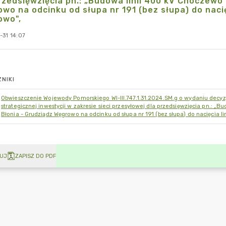
rzedsięwzięcia pn.: „Budowa linii 400 kV Choczewo -
wo na odcinku od słupa nr 191 (bez słupa) do nacię
owo",
-31 14:07
NIKI
Obwieszczenie Wojewody Pomorskiego WI-IIl.747.1.31.2024.SM.g o wydaniu decyzji n
strategicznej inwestycji w zakresie sieci przesyłowej dla przedsięwzięcia pn.: „B
Błonia - Grudziądz Węgrowo na odcinku od słupa nr 191 (bez słupa) do nacięcia li
UJ
ZAPISZ DO PDF