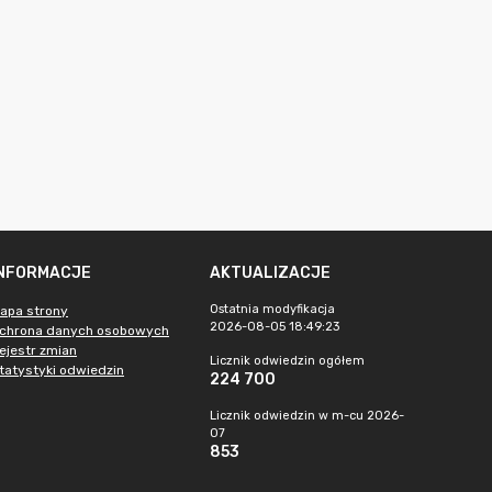
INFORMACJE
AKTUALIZACJE
Ostatnia modyfikacja
apa strony
2026-08-05 18:49:23
chrona danych osobowych
ejestr zmian
Licznik odwiedzin ogółem
tatystyki odwiedzin
224 700
Licznik odwiedzin w m-cu 2026-
07
853