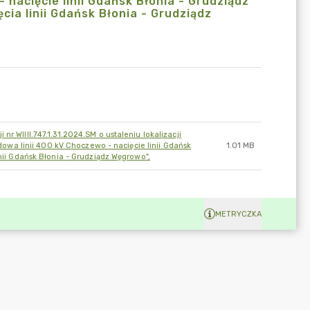
 nacięcie linii Gdańsk Błonia - Grudziądz
cia linii Gdańsk Błonia - Grudziądz
r WIIII.747.1.31.2024.SM o ustaleniu lokalizacji
udowa linii 400 kV Choczewo - nacięcie linii Gdańsk
1.01 MB
nii Gdańsk Błonia - Grudziądz Węgrowo",
METRYCZKA