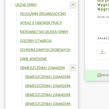
dla p
Węgro
URZĄD GMINY
Węgr
REGULAMIN ORGANIZACYJNY
2024-12
WYKAZ STANOWISK PRACY
KIEROWNICTWO URZĘDU GMINY
ZAŁĄCZ
GODZINY OTWARCIA
OCHRONA DANYCH OSOBOWYCH
DANE ADRESOWE
OBWIESZCZENIA I ZAWIADOMIENIA
DRUK
OBWIESZCZENIA I ZAWIADOMIENIA W 2026 R.
OBWIESZCZENIA I ZAWIADOMIENIA W 2025R.
OBWIESZCZENIA I ZAWIADOMIENIA W 2024R.
OBWIESZCZENIA I ZAWIADOMIENIA W 2023R.