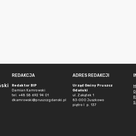
REDAKCJA
ADRES REDAKCJI
ński
Redaktor BIP
Urząd Gminy Pruszcz
M
Damian Kamrowski
Gdański
O
tel. +48 58 692 94 01
ul. Zakątek 1
R
dkamrowski@pruszczgdanski.pl
83-000 Juszkowo
S
piętro I p. 137