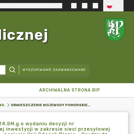
TRAST DLA OSÓB SŁABOWIDZĄCYCH
PL
licznej
WYSZUKIWANIE ZAAWANSOWANE
ARCHIWALNA STRONA BIP
OBWIESZCZENIE WOJEWODY POMORSKIEGO WI-IIL.747.1.31.2024.SM.G O WYDANIU DECYZJI NR WIIII.747.1.31.2024.SM O USTALENIU LOKALIZACJI STRATEGICZNEJ INWESTYCJI W ZAKRESIE SIECI PRZESYŁOWEJ DLA PRZEDSIĘWZIĘCIA PN.: „BUDOWA LINII 400 KV CHOCZEWO - NACIĘCIE LINII GDAŃSK BŁONIA - GRUDZIĄDZ WĘGROWO NA ODCINKU OD SŁUPA NR 191 (BEZ SŁUPA) DO NACIĘCIA LINII GDAŃSK BŁONIA - GRUDZIĄDZ WĘGROWO",
4R.
24.SM.g o wydaniu decyzji nr
nej inwestycji w zakresie sieci przesyłowej