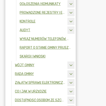
OGŁOSZENIA I KOMUNIKATY
PROWADZONE REJESTRY I EWIDENCJE
KONTROLE
AUDYT
WYKAZ NUMERÓW TELEFONÓW W URZĘDZIE GMINY
RAPORT O STANIE GMINY PRUSZCZ GDAŃSKI
SKARGI I WNIOSKI
WÓJT GMINY
RADA GMINY
ZAŁATW SPRAWĘ ELEKTRONICZNIE
CO I JAK W URZĘDZIE
DOSTĘPNOŚĆ OSOBOM ZE SZCZEGÓLNYMI POTRZEBAMI