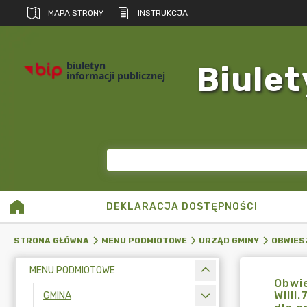
MAPA STRONY
INSTRUKCJA
biuletyn
Biulet
informacji publicznej
DEKLARACJA DOSTĘPNOŚCI
STRONA GŁÓWNA
MENU PODMIOTOWE
URZĄD GMINY
OBWIES
MENU PODMIOTOWE
Obwie
WIIII
GMINA