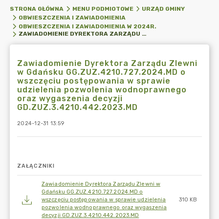
STRONA GŁÓWNA
MENU PODMIOTOWE
URZĄD GMINY
OBWIESZCZENIA I ZAWIADOMIENIA
OBWIESZCZENIA I ZAWIADOMIENIA W 2024R.
ZAWIADOMIENIE DYREKTORA ZARZĄDU ZLEWNI W GDAŃSKU GG.ZUZ.4210.727.2024.MD O WSZCZĘCIU POSTĘPOWANIA W SPRAWIE UDZIELENIA POZWOLENIA WODNOPRAWNEGO ORAZ WYGASZENIA DECYZJI GD.ZUZ.3.4210.442.2023.MD
Zawiadomienie Dyrektora Zarządu Zlewni
w Gdańsku GG.ZUZ.4210.727.2024.MD o
wszczęciu postępowania w sprawie
udzielenia pozwolenia wodnoprawnego
oraz wygaszenia decyzji
GD.ZUZ.3.4210.442.2023.MD
2024-12-31 13:59
ZAŁĄCZNIKI
Zawiadomienie Dyrektora Zarządu Zlewni w
Gdańsku GG.ZUZ.4210.727.2024.MD o
wszczęciu postępowania w sprawie udzielenia
310 KB
pozwolenia wodnoprawnego oraz wygaszenia
decyzji GD.ZUZ.3.4210.442.2023.MD