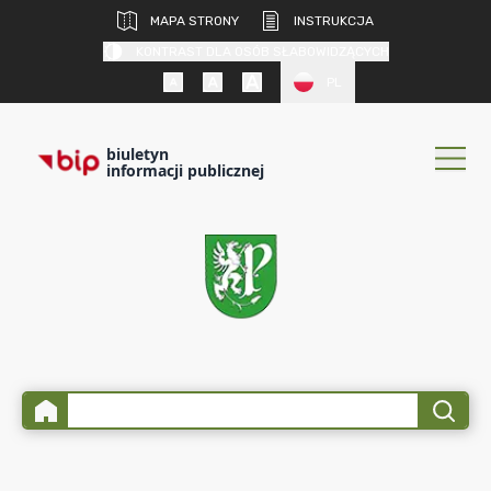
MAPA STRONY
INSTRUKCJA
KONTRAST DLA OSÓB SŁABOWIDZĄCYCH
PL
biuletyn
informacji publicznej