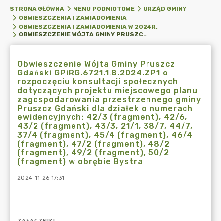
STRONA GŁÓWNA
MENU PODMIOTOWE
URZĄD GMINY
OBWIESZCZENIA I ZAWIADOMIENIA
OBWIESZCZENIA I ZAWIADOMIENIA W 2024R.
OBWIESZCZENIE WÓJTA GMINY PRUSZCZ GDAŃSKI GPIRG.6721.1.8.2024.ZP1 O ROZPOCZĘCIU KONSULTACJI SPOŁECZNYCH DOTYCZĄCYCH PROJEKTU MIEJSCOWEGO PLANU ZAGOSPODAROWANIA PRZESTRZENNEGO GMINY PRUSZCZ GDAŃSKI DLA DZIAŁEK O NUMERACH EWIDENCYJNYCH: 42/3 (FRAGMENT), 42/6, 43/2 (FRAGMENT), 43/3, 21/1, 38/7, 44/7, 37/4 (FRAGMENT), 45/4 (FRAGMENT), 46/4 (FRAGMENT), 47/2 (FRAGMENT), 48/2 (FRAGMENT), 49/2 (FRAGMENT), 50/2 (FRAGMENT) W OBRĘBIE BYSTRA
Obwieszczenie Wójta Gminy Pruszcz
Gdański GPiRG.6721.1.8.2024.ZP1 o
rozpoczęciu konsultacji społecznych
dotyczących projektu miejscowego planu
zagospodarowania przestrzennego gminy
Pruszcz Gdański dla działek o numerach
ewidencyjnych: 42/3 (fragment), 42/6,
43/2 (fragment), 43/3, 21/1, 38/7, 44/7,
37/4 (fragment), 45/4 (fragment), 46/4
(fragment), 47/2 (fragment), 48/2
(fragment), 49/2 (fragment), 50/2
(fragment) w obrębie Bystra
2024-11-26 17:31
ZAŁĄCZNIKI