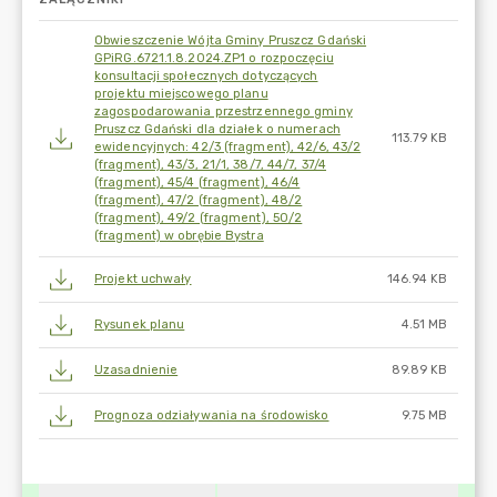
Obwieszczenie Wójta Gminy Pruszcz Gdański
GPiRG.6721.1.8.2024.ZP1 o rozpoczęciu
konsultacji społecznych dotyczących
projektu miejscowego planu
zagospodarowania przestrzennego gminy
Pruszcz Gdański dla działek o numerach
113.79 KB
ewidencyjnych: 42/3 (fragment), 42/6, 43/2
(fragment), 43/3, 21/1, 38/7, 44/7, 37/4
(fragment), 45/4 (fragment), 46/4
(fragment), 47/2 (fragment), 48/2
(fragment), 49/2 (fragment), 50/2
(fragment) w obrębie Bystra
Projekt uchwały
146.94 KB
Rysunek planu
4.51 MB
Uzasadnienie
89.89 KB
Prognoza odziaływania na środowisko
9.75 MB