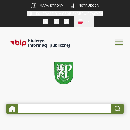
MAPA STRONY
INSTRUKCJA
KONTRAST DLA OSÓB SŁABOWIDZĄCYCH
PL
biuletyn
informacji publicznej