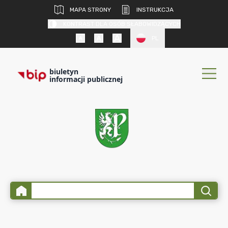
MAPA STRONY
INSTRUKCJA
KONTRAST DLA OSÓB SŁABOWIDZĄCYCH
PL
biuletyn
informacji publicznej