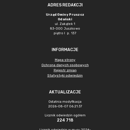
ADRES REDAKCJI
Urząd Gminy Pruszcz
Gdański
ul. Zakątek 1
83-000 Juszkowo
piętro I p. 137
INFORMACJE
Mapa strony
Ochrona danych osobowych
Rejestr zmian
Statystyki odwiedzin
AKTUALIZACJE
Ostatnia modyfikacja
2026-08-07 06:21:37
Licznik odwiedzin ogółem
224 718
Licznik odwiedzin w m-cu 2026-