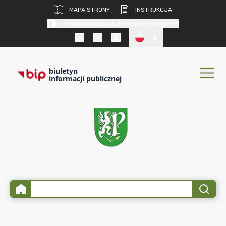
MAPA STRONY
INSTRUKCJA
KONTRAST DLA OSÓB SŁABOWIDZĄCYCH
PL
biuletyn
informacji publicznej