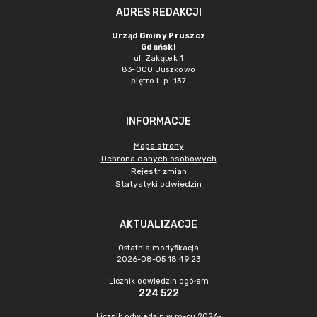
ADRES REDAKCJI
Urząd Gminy Pruszcz
Gdański
ul. Zakątek 1
83-000 Juszkowo
piętro I p. 137
INFORMACJE
Mapa strony
Ochrona danych osobowych
Rejestr zmian
Statystyki odwiedzin
AKTUALIZACJE
Ostatnia modyfikacja
2026-08-05 18:49:23
Licznik odwiedzin ogółem
224 522
Licznik odwiedzin w m-cu 2026-