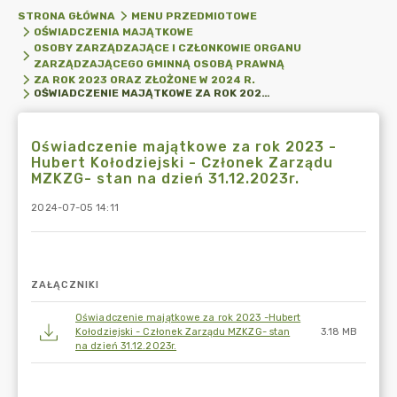
STRONA GŁÓWNA
MENU PRZEDMIOTOWE
OŚWIADCZENIA MAJĄTKOWE
OSOBY ZARZĄDZAJĄCE I CZŁONKOWIE ORGANU
ZARZĄDZAJĄCEGO GMINNĄ OSOBĄ PRAWNĄ
ZA ROK 2023 ORAZ ZŁOŻONE W 2024 R.
OŚWIADCZENIE MAJĄTKOWE ZA ROK 2023 -HUBERT KOŁODZIEJSKI - CZŁONEK ZARZĄDU MZKZG- STAN NA DZIEŃ 31.12.2023R.
Oświadczenie majątkowe za rok 2023 -
Hubert Kołodziejski - Członek Zarządu
MZKZG- stan na dzień 31.12.2023r.
2024-07-05 14:11
ZAŁĄCZNIKI
Oświadczenie majątkowe za rok 2023 -Hubert
Kołodziejski - Członek Zarządu MZKZG- stan
3.18 MB
na dzień 31.12.2023r.