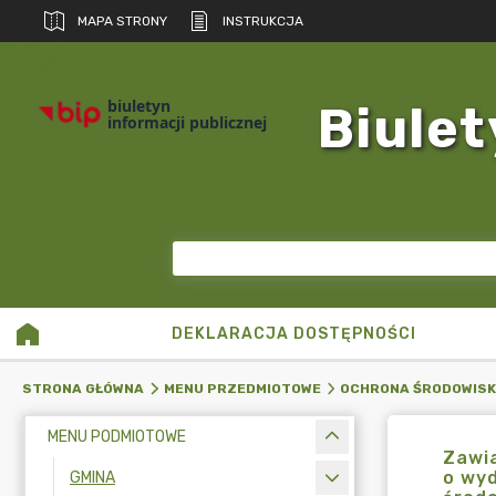
MAPA STRONY
INSTRUKCJA
biuletyn
Biulet
informacji publicznej
DEKLARACJA DOSTĘPNOŚCI
STRONA GŁÓWNA
MENU PRZEDMIOTOWE
OCHRONA ŚRODOWIS
MENU PODMIOTOWE
Zawia
o wyd
GMINA