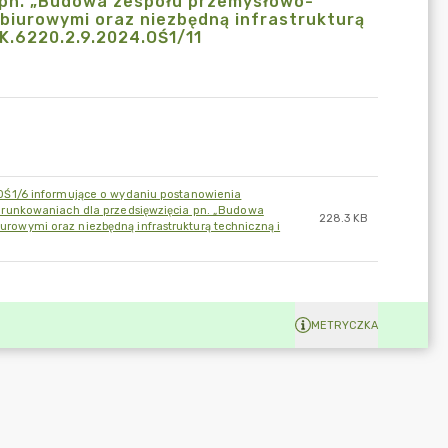
 pn. „Budowa zespołu przemysłowo-
iurowymi oraz niezbędną infrastrukturą
K.6220.2.9.2024.OŚ1/11
OŚ1/6 informujące o wydaniu postanowienia
runkowaniach dla przedsięwzięcia pn. „Budowa
228.3 KB
wymi oraz niezbędną infrastrukturą techniczną i
METRYCZKA