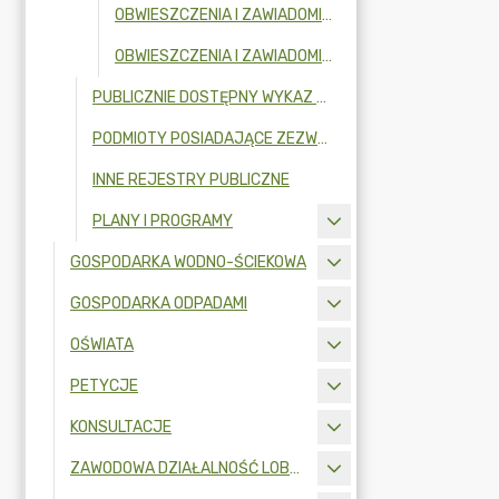
OBWIESZCZENIA I ZAWIADOMIENIA W 2024R.
OBWIESZCZENIA I ZAWIADOMIENIA W 2023R.
PUBLICZNIE DOSTĘPNY WYKAZ DANYCH O DOKUMENTACH ZAWIERAJĄCYCH INFORMACJE O ŚRODOWISKU I JEGO OCHRONIE
PODMIOTY POSIADAJĄCE ZEZWOLENIE NA OPRÓŻNIANIE ZBIORNIKÓW BEZODPŁYWOWYCH LUB OSADNIKÓW W INSTALACJACH PRZYDOMOWYCH OCZYSZCZALNI ŚCIEKÓW I TRANSPORTU NIECZYSTOŚCI CIEKŁYCH
INNE REJESTRY PUBLICZNE
PLANY I PROGRAMY
GOSPODARKA WODNO-ŚCIEKOWA
GOSPODARKA ODPADAMI
OŚWIATA
PETYCJE
KONSULTACJE
ZAWODOWA DZIAŁALNOŚĆ LOBBINGOWA