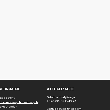
INFORMACJE
AKTUALIZACJE
Ostatnia modyfikacja
apa strony
2026-08-05 18:49:23
chrona danych osobowych
ejestr zmian
Licznik odwiedzin ogółem