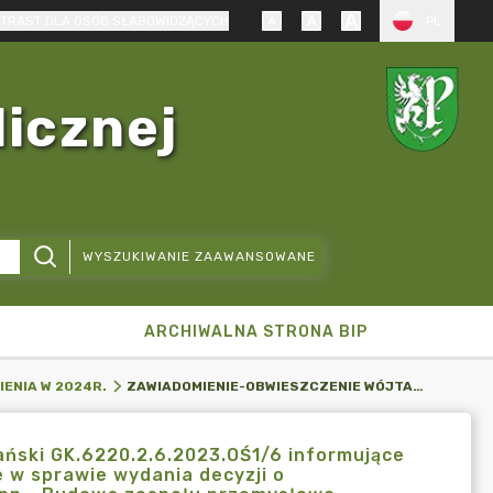
TRAST DLA OSÓB SŁABOWIDZĄCYCH
PL
licznej
WYSZUKIWANIE ZAAWANSOWANE
ARCHIWALNA STRONA BIP
ZAWIADOMIENIE-OBWIESZCZENIE WÓJTA GMINY PRUSZCZ GDAŃSKI GK.6220.2.6.2023.OŚ1/6 INFORMUJĄCE O WYDANIU POSTANOWIENIA ZAWIESZAJĄCEGO POSTĘPOWANIE W SPRAWIE WYDANIA DECYZJI O ŚRODOWISKOWYCH UWARUNKOWANIACH DLA PRZEDSIĘWZIĘCIA PN. „BUDOWA ZESPOŁU PRZEMYSŁOWO-MAGAZYNOWO-USŁUGOWEGO WRAZ Z SEGMENTAMI SOCJALNO-BIUROWYMI ORAZ NIEZBĘDNĄ INFRASTRUKTURĄ TECHNICZNĄ I KOMUNIKACYJNĄ, OBRĘB PRZEJAZDOWO” ZNAK GK.6220.2.9.2024.OŚ1/11
IENIA W 2024R.
ński GK.6220.2.6.2023.OŚ1/6 informujące
 w sprawie wydania decyzji o