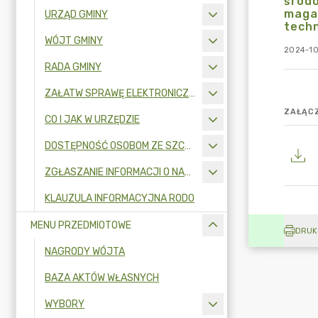
środ
maga
URZĄD GMINY
techn
WÓJT GMINY
2024-10
RADA GMINY
ZAŁATW SPRAWĘ ELEKTRONICZNIE
ZAŁĄCZ
CO I JAK W URZĘDZIE
DOSTĘPNOŚĆ OSOBOM ZE SZCZEGÓLNYMI POTRZEBAMI
ZGŁASZANIE INFORMACJI O NARUSZENIU PRAWA I OCHRONA SYGNALISTÓW
KLAUZULA INFORMACYJNA RODO
MENU PRZEDMIOTOWE
DRUK
NAGRODY WÓJTA
BAZA AKTÓW WŁASNYCH
WYBORY