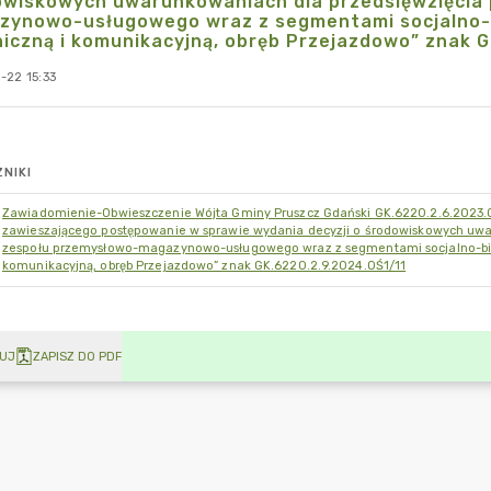
owiskowych uwarunkowaniach dla przedsięwzięcia
zynowo-usługowego wraz z segmentami socjalno-b
iczną i komunikacyjną, obręb Przejazdowo” znak G
-22 15:33
NIKI
Zawiadomienie-Obwieszczenie Wójta Gminy Pruszcz Gdański GK.6220.2.6.2023.
zawieszającego postępowanie w sprawie wydania decyzji o środowiskowych uwa
zespołu przemysłowo-magazynowo-usługowego wraz z segmentami socjalno-biuro
komunikacyjną, obręb Przejazdowo” znak GK.6220.2.9.2024.OŚ1/11
UJ
ZAPISZ DO PDF