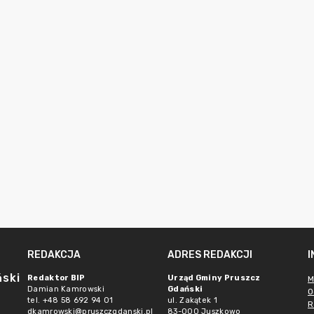
REDAKCJA
ADRES REDAKCJI
ński
Redaktor BIP
Urząd Gminy Pruszcz
M
Damian Kamrowski
Gdański
O
tel. +48 58 692 94 01
ul. Zakątek 1
R
dkamrowski@pruszczgdanski.pl
83-000 Juszkowo