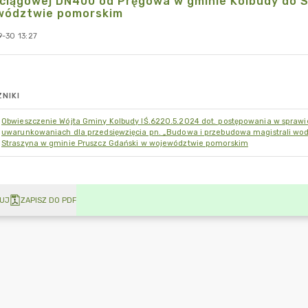
ciągowej DN400 od Pręgowa w gminie Kolbudy do S
wództwie pomorskim
-30 13:27
NIKI
Obwieszczenie Wójta Gminy Kolbudy IŚ.6220.5.2024 dot. postępowania w sprawi
uwarunkowaniach dla przedsięwzięcia pn. „Budowa i przebudowa magistrali w
Straszyna w gminie Pruszcz Gdański w województwie pomorskim
UJ
ZAPISZ DO PDF