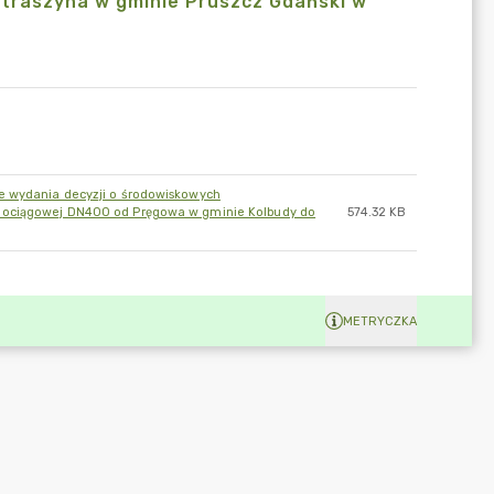
traszyna w gminie Pruszcz Gdański w
e wydania decyzji o środowiskowych
odociągowej DN400 od Pręgowa w gminie Kolbudy do
574.32 KB
METRYCZKA