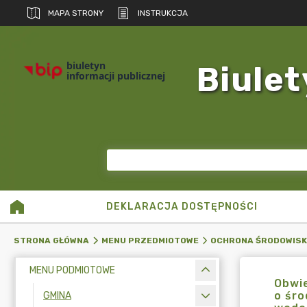
MAPA STRONY
INSTRUKCJA
biuletyn
Biulet
informacji publicznej
DEKLARACJA DOSTĘPNOŚCI
STRONA GŁÓWNA
MENU PRZEDMIOTOWE
OCHRONA ŚRODOWIS
MENU PODMIOTOWE
Obwie
o śro
GMINA