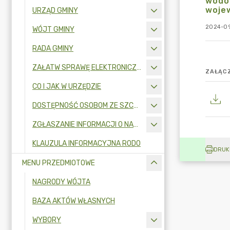
wodo
woje
URZĄD GMINY
2024-09
WÓJT GMINY
RADA GMINY
ZAŁATW SPRAWĘ ELEKTRONICZNIE
ZAŁĄCZ
CO I JAK W URZĘDZIE
DOSTĘPNOŚĆ OSOBOM ZE SZCZEGÓLNYMI POTRZEBAMI
ZGŁASZANIE INFORMACJI O NARUSZENIU PRAWA I OCHRONA SYGNALISTÓW
KLAUZULA INFORMACYJNA RODO
DRUK
MENU PRZEDMIOTOWE
NAGRODY WÓJTA
BAZA AKTÓW WŁASNYCH
WYBORY