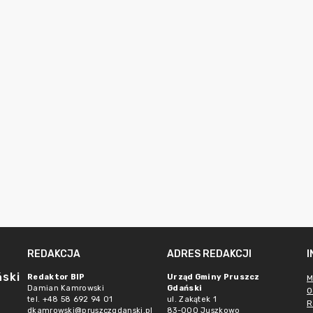
REDAKCJA
ADRES REDAKCJI
ński
Redaktor BIP
Urząd Gminy Pruszcz
M
Damian Kamrowski
Gdański
O
tel. +48 58 692 94 01
ul. Zakątek 1
R
dkamrowski@pruszczgdanski.pl
83-000 Juszkowo