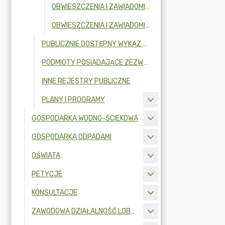
OBWIESZCZENIA I ZAWIADOMIENIA W 2024R.
OBWIESZCZENIA I ZAWIADOMIENIA W 2023R.
PUBLICZNIE DOSTĘPNY WYKAZ DANYCH O DOKUMENTACH ZAWIERAJĄCYCH INFORMACJE O ŚRODOWISKU I JEGO OCHRONIE
PODMIOTY POSIADAJĄCE ZEZWOLENIE NA OPRÓŻNIANIE ZBIORNIKÓW BEZODPŁYWOWYCH LUB OSADNIKÓW W INSTALACJACH PRZYDOMOWYCH OCZYSZCZALNI ŚCIEKÓW I TRANSPORTU NIECZYSTOŚCI CIEKŁYCH
INNE REJESTRY PUBLICZNE
PLANY I PROGRAMY
GOSPODARKA WODNO-ŚCIEKOWA
GOSPODARKA ODPADAMI
OŚWIATA
PETYCJE
KONSULTACJE
ZAWODOWA DZIAŁALNOŚĆ LOBBINGOWA