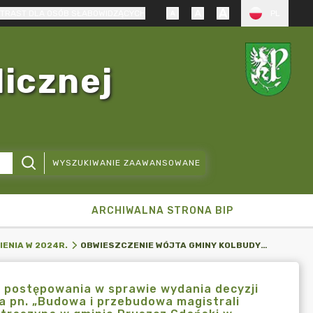
TRAST DLA OSÓB SŁABOWIDZĄCYCH
PL
licznej
WYSZUKIWANIE ZAAWANSOWANE
ARCHIWALNA STRONA BIP
OBWIESZCZENIE WÓJTA GMINY KOLBUDY IŚ.6220.5.2024 DOT. POSTĘPOWANIA W SPRAWIE WYDANIA DECYZJI O ŚRODOWISKOWYCH UWARUNKOWANIACH DLA PRZEDSIĘWZIĘCIA PN. „BUDOWA I PRZEBUDOWA MAGISTRALI WODOCIĄGOWEJ DN400 OD PRĘGOWA W GMINIE KOLBUDY DO STRASZYNA W GMINIE PRUSZCZ GDAŃSKI W WOJEWÓDZTWIE POMORSKIM
IENIA W 2024R.
. postępowania w sprawie wydania decyzji
 pn. „Budowa i przebudowa magistrali