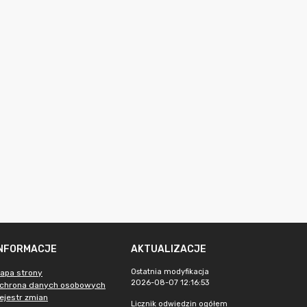
INFORMACJE
AKTUALIZACJE
Ostatnia modyfikacja
apa strony
2026-08-07 12:16:53
chrona danych osobowych
ejestr zmian
Licznik odwiedzin ogółem