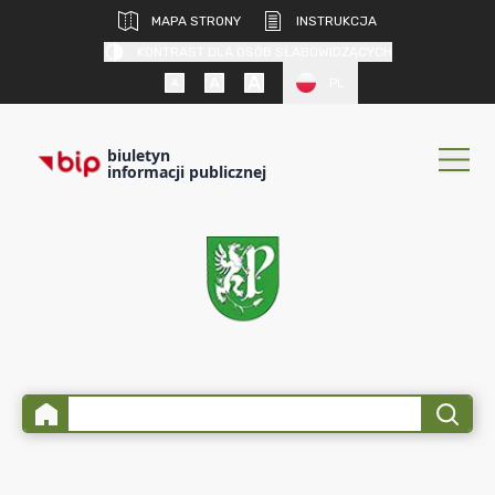
MAPA STRONY
INSTRUKCJA
KONTRAST DLA OSÓB SŁABOWIDZĄCYCH
PL
biuletyn
informacji publicznej