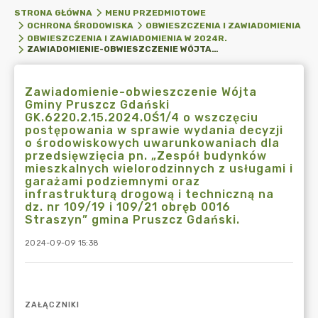
STRONA GŁÓWNA
MENU PRZEDMIOTOWE
OCHRONA ŚRODOWISKA
OBWIESZCZENIA I ZAWIADOMIENIA
OBWIESZCZENIA I ZAWIADOMIENIA W 2024R.
ZAWIADOMIENIE-OBWIESZCZENIE WÓJTA GMINY PRUSZCZ GDAŃSKI GK.6220.2.15.2024.OŚ1/4 O WSZCZĘCIU POSTĘPOWANIA W SPRAWIE WYDANIA DECYZJI O ŚRODOWISKOWYCH UWARUNKOWANIACH DLA PRZEDSIĘWZIĘCIA PN. „ZESPÓŁ BUDYNKÓW MIESZKALNYCH WIELORODZINNYCH Z USŁUGAMI I GARAŻAMI PODZIEMNYMI ORAZ INFRASTRUKTURĄ DROGOWĄ I TECHNICZNĄ NA DZ. NR 109/19 I 109/21 OBRĘB 0016 STRASZYN” GMINA PRUSZCZ GDAŃSKI.
Zawiadomienie-obwieszczenie Wójta
Gminy Pruszcz Gdański
GK.6220.2.15.2024.OŚ1/4 o wszczęciu
postępowania w sprawie wydania decyzji
o środowiskowych uwarunkowaniach dla
przedsięwzięcia pn. „Zespół budynków
mieszkalnych wielorodzinnych z usługami i
garażami podziemnymi oraz
infrastrukturą drogową i techniczną na
dz. nr 109/19 i 109/21 obręb 0016
Straszyn” gmina Pruszcz Gdański.
2024-09-09 15:38
ZAŁĄCZNIKI