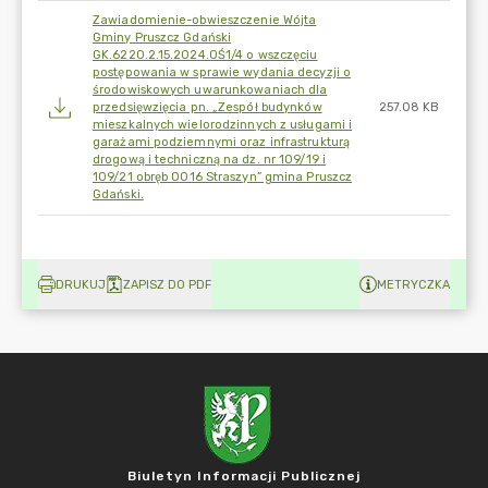
Zawiadomienie-obwieszczenie Wójta
Gminy Pruszcz Gdański
GK.6220.2.15.2024.OŚ1/4 o wszczęciu
postępowania w sprawie wydania decyzji o
środowiskowych uwarunkowaniach dla
przedsięwzięcia pn. „Zespół budynków
257.08 KB
mieszkalnych wielorodzinnych z usługami i
garażami podziemnymi oraz infrastrukturą
drogową i techniczną na dz. nr 109/19 i
109/21 obręb 0016 Straszyn” gmina Pruszcz
Gdański.
DRUKUJ
ZAPISZ DO PDF
METRYCZKA
Biuletyn Informacji Publicznej