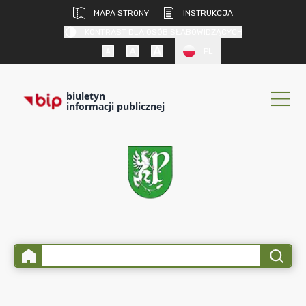
MAPA STRONY
INSTRUKCJA
KONTRAST DLA OSÓB SŁABOWIDZĄCYCH
PL
biuletyn
informacji publicznej