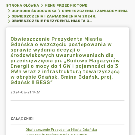
STRONA GŁÓWNA
MENU PRZEDMIOTOWE
OCHRONA ŚRODOWISKA
OBWIESZCZENIA I ZAWIADOMIENIA
OBWIESZCZENIA I ZAWIADOMIENIA W 2024R.
OBWIESZCZENIE PREZYDENTA MIASTA GDAŃSKA O WSZCZĘCIU POSTĘPOWANIA W SPRAWIE WYDANIA DECYZJI O ŚRODOWISKOWYCH UWARUNKOWANIACH DLA PRZEDSIĘWZIĘCIA PN. „BUDOWA MAGAZYNÓW ENERGII O MOCY DO 1 GW I POJEMNOŚCI DO 3 GWH WRAZ Z INFRASTRUKTURĄ TOWARZYSZĄCĄ W OBRĘBIE GDAŃSK, GMINA GDAŃSK, PROJ. GDAŃSK II BESS”
Obwieszczenie Prezydenta Miasta
Gdańska o wszczęciu postępowania w
sprawie wydania decyzji o
środowiskowych uwarunkowaniach dla
przedsięwzięcia pn. „Budowa Magazynów
Energii o mocy do 1 GW i pojemności do 3
GWh wraz z infrastrukturą towarzyszącą
w obrębie Gdańsk, Gmina Gdańsk, proj.
Gdańsk II BESS”
2024-06-21 14:51
ZAŁĄCZNIKI
Obwieszczenie Prezydenta Miasta Gdańska
o wszczęciu postępowania w sprawie