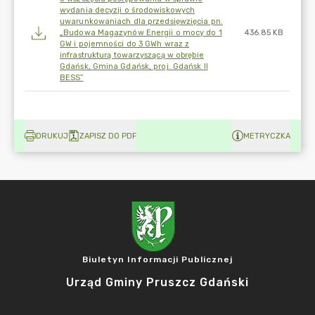
wydania decyzji o środowiskowych
uwarunkowaniach dla przedsięwzięcia pn.
„Budowa Magazynów Energii o mocy do 1
436.85 KB
GW i pojemności do 3 GWh wraz z
infrastrukturą towarzyszącą w obrębie
Gdańsk, Gmina Gdańsk, proj. Gdańsk II
BESS”
DRUKUJ
ZAPISZ DO PDF
METRYCZKA
Biuletyn Informacji Publicznej
Urząd Gminy Pruszcz Gdański