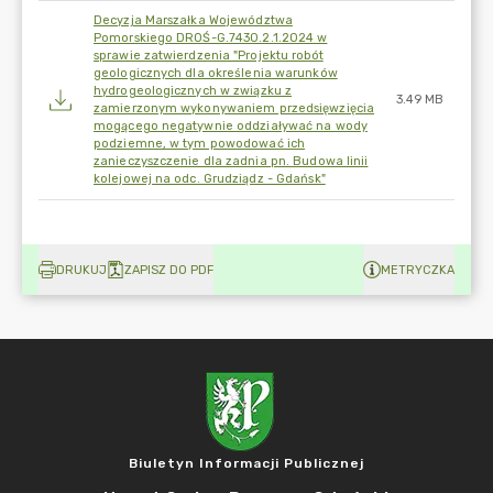
Decyzja Marszałka Województwa
Pomorskiego DROŚ-G.7430.2.1.2024 w
sprawie zatwierdzenia "Projektu robót
geologicznych dla określenia warunków
hydrogeologicznych w związku z
3.49 MB
zamierzonym wykonywaniem przedsięwzięcia
mogącego negatywnie oddziaływać na wody
podziemne, w tym powodować ich
zanieczyszczenie dla zadnia pn. Budowa linii
kolejowej na odc. Grudziądz - Gdańsk"
DRUKUJ
ZAPISZ DO PDF
METRYCZKA
Biuletyn Informacji Publicznej