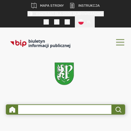
MAPA STRONY
INSTRUKCJA
KONTRAST DLA OSÓB SŁABOWIDZĄCYCH
PL
biuletyn
informacji publicznej