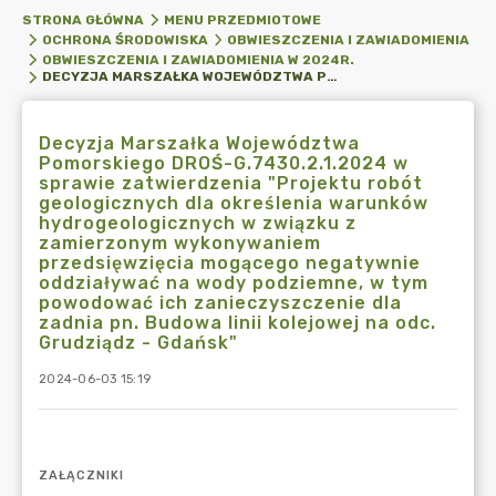
STRONA GŁÓWNA
MENU PRZEDMIOTOWE
OCHRONA ŚRODOWISKA
OBWIESZCZENIA I ZAWIADOMIENIA
OBWIESZCZENIA I ZAWIADOMIENIA W 2024R.
DECYZJA MARSZAŁKA WOJEWÓDZTWA POMORSKIEGO DROŚ-G.7430.2.1.2024 W SPRAWIE ZATWIERDZENIA "PROJEKTU ROBÓT GEOLOGICZNYCH DLA OKREŚLENIA WARUNKÓW HYDROGEOLOGICZNYCH W ZWIĄZKU Z ZAMIERZONYM WYKONYWANIEM PRZEDSIĘWZIĘCIA MOGĄCEGO NEGATYWNIE ODDZIAŁYWAĆ NA WODY PODZIEMNE, W TYM POWODOWAĆ ICH ZANIECZYSZCZENIE DLA ZADNIA PN. BUDOWA LINII KOLEJOWEJ NA ODC. GRUDZIĄDZ - GDAŃSK"
Decyzja Marszałka Województwa
Pomorskiego DROŚ-G.7430.2.1.2024 w
sprawie zatwierdzenia "Projektu robót
geologicznych dla określenia warunków
hydrogeologicznych w związku z
zamierzonym wykonywaniem
przedsięwzięcia mogącego negatywnie
oddziaływać na wody podziemne, w tym
powodować ich zanieczyszczenie dla
zadnia pn. Budowa linii kolejowej na odc.
Grudziądz - Gdańsk"
2024-06-03 15:19
ZAŁĄCZNIKI