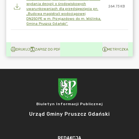
wydania decyzji o środowiskowych
264.73 KB
uwarunkowaniach dla przedsięwzięcia pn.
„Budowa magistrali wodociągowej
DN250PE w m. Przejazdowo do m. Wiślinka,
Gmina Pruszcz Gdański”.
DRUKUJ
ZAPISZ DO PDF
METRYCZKA
Biuletyn Informacji Publicznej
Urząd Gminy Pruszcz Gdański
REDAKCJA