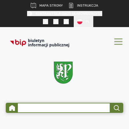
MAPA STRONY
INSTRUKCJA
KONTRAST DLA OSÓB SŁABOWIDZĄCYCH
PL
biuletyn
informacji publicznej