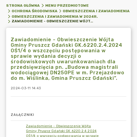
STRONA GŁÓWNA
MENU PRZEDMIOTOWE
OCHRONA ŚRODOWISKA
OBWIESZCZENIA I ZAWIADOMIENIA
OBWIESZCZENIA I ZAWIADOMIENIA W 2024R.
ZAWIADOMIENIE - OBWIESZCZENIE WÓJTA GMINY PRUSZCZ GDAŃSKI GK.6220.2.4.2024 OŚ1/4 O WSZCZĘCIU POSTĘPOWANIA W SPRAWIE WYDANIA DECYZJI O ŚRODOWISKOWYCH UWARUNKOWANIACH DLA PRZEDSIĘWZIĘCIA PN. „BUDOWA MAGISTRALI WODOCIĄGOWEJ DN250PE W M. PRZEJAZDOWO DO M. WIŚLINKA, GMINA PRUSZCZ GDAŃSKI”.
Zawiadomienie - Obwieszczenie Wójta
Gminy Pruszcz Gdański GK.6220.2.4.2024
OŚ1/4 o wszczęciu postępowania w
sprawie wydania decyzji o
środowiskowych uwarunkowaniach dla
przedsięwzięcia pn. „Budowa magistrali
wodociągowej DN250PE w m. Przejazdowo
do m. Wiślinka, Gmina Pruszcz Gdański”.
2024-03-11 14:43
ZAŁĄCZNIKI
Zawiadomienie - Obwieszczenie Wójta
Gminy Pruszcz Gdański GK.6220.2.4.2024
OŚ1/4 o wszczęciu postępowania w sprawie