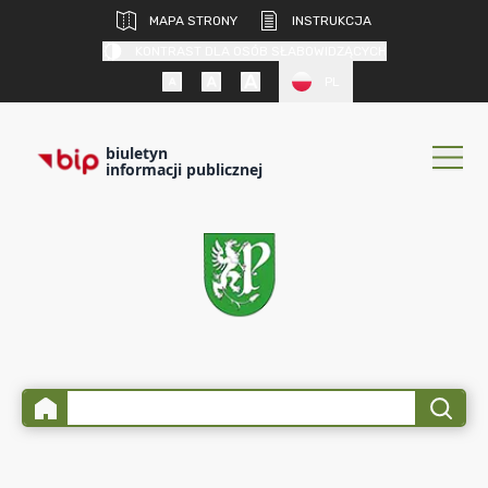
MAPA STRONY
INSTRUKCJA
KONTRAST DLA OSÓB SŁABOWIDZĄCYCH
PL
biuletyn
informacji publicznej