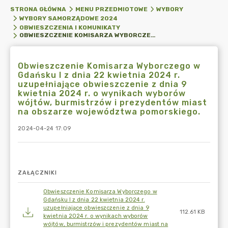
STRONA GŁÓWNA
MENU PRZEDMIOTOWE
WYBORY
WYBORY SAMORZĄDOWE 2024
OBWIESZCZENIA I KOMUNIKATY
OBWIESZCZENIE KOMISARZA WYBORCZEGO W GDAŃSKU I Z DNIA 22 KWIETNIA 2024 R. UZUPEŁNIAJĄCE OBWIESZCZENIE Z DNIA 9 KWIETNIA 2024 R. O WYNIKACH WYBORÓW WÓJTÓW, BURMISTRZÓW I PREZYDENTÓW MIAST NA OBSZARZE WOJEWÓDZTWA POMORSKIEGO.
Obwieszczenie Komisarza Wyborczego w
Gdańsku I z dnia 22 kwietnia 2024 r.
uzupełniające obwieszczenie z dnia 9
kwietnia 2024 r. o wynikach wyborów
wójtów, burmistrzów i prezydentów miast
na obszarze województwa pomorskiego.
2024-04-24 17:09
ZAŁĄCZNIKI
Obwieszczenie Komisarza Wyborczego w
Gdańsku I z dnia 22 kwietnia 2024 r.
uzupełniające obwieszczenie z dnia 9
112.61 KB
kwietnia 2024 r. o wynikach wyborów
wójtów, burmistrzów i prezydentów miast na