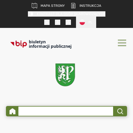
MAPA STRONY
INSTRUKCJA
KONTRAST DLA OSÓB SŁABOWIDZĄCYCH
PL
biuletyn
informacji publicznej