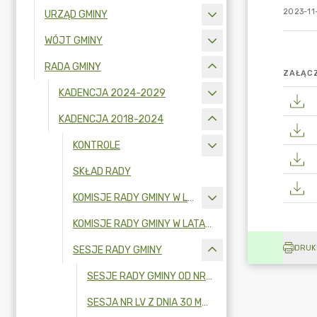
2023-11-
URZĄD GMINY
WÓJT GMINY
RADA GMINY
ZAŁĄCZ
KADENCJA 2024-2029
KADENCJA 2018-2024
KONTROLE
SKŁAD RADY
KOMISJE RADY GMINY W LATACH 2022-2024
KOMISJE RADY GMINY W LATACH 2018 - 2021
DRUK
SESJE RADY GMINY
SESJE RADY GMINY OD NR I DO LIV ( 2018-2023R.)
SESJA NR LV Z DNIA 30 MAJA 2023 R.