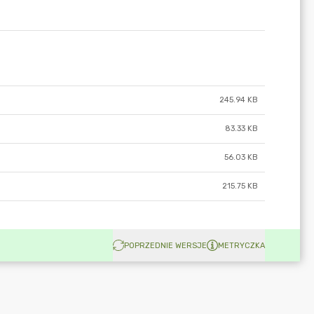
245.94 KB
83.33 KB
56.03 KB
215.75 KB
POPRZEDNIE WERSJE
METRYCZKA