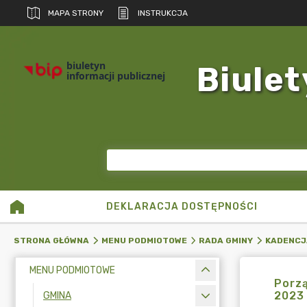
MAPA STRONY
INSTRUKCJA
biuletyn
Biulet
informacji publicznej
DEKLARACJA DOSTĘPNOŚCI
STRONA GŁÓWNA
MENU PODMIOTOWE
RADA GMINY
KADENCJ
MENU PODMIOTOWE
Porzą
2023 
GMINA