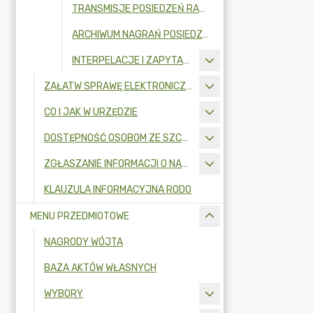
TRANSMISJE POSIEDZEŃ RADY GMINY
ARCHIWUM NAGRAŃ POSIEDZEŃ RADY GMINY
INTERPELACJE I ZAPYTANIA RADNYCH
ZAŁATW SPRAWĘ ELEKTRONICZNIE
CO I JAK W URZĘDZIE
DOSTĘPNOŚĆ OSOBOM ZE SZCZEGÓLNYMI POTRZEBAMI
ZGŁASZANIE INFORMACJI O NARUSZENIU PRAWA I OCHRONA SYGNALISTÓW
KLAUZULA INFORMACYJNA RODO
MENU PRZEDMIOTOWE
NAGRODY WÓJTA
BAZA AKTÓW WŁASNYCH
WYBORY