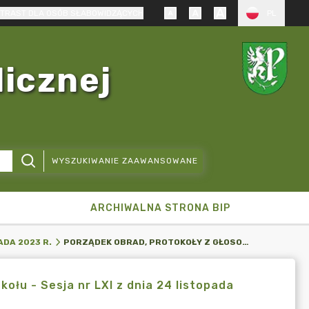
TRAST DLA OSÓB SŁABOWIDZĄCYCH
PL
licznej
WYSZUKIWANIE ZAAWANSOWANE
ARCHIWALNA STRONA BIP
PORZĄDEK OBRAD, PROTOKOŁY Z GŁOSOWANIA, WYCIĄG Z PROTOKOŁU - SESJA NR LXI Z DNIA 24 LISTOPADA 2023 R.
ADA 2023 R.
ołu - Sesja nr LXI z dnia 24 listopada