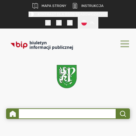
MAPA STRONY
INSTRUKCJA
KONTRAST DLA OSÓB SŁABOWIDZĄCYCH
PL
biuletyn
informacji publicznej