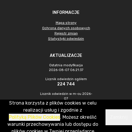
INFORMACJE
Mapa strony
Ochrona danych osobowych
Rejestr zmian
Statystyki odwiedzin
AKTUALIZACJE
Ostatnia modyfikacja
2026-08-07 06:21:37
Licznik odwiedzin ogółem
224 744
Licznik odwiedzin w m-cu 2026-
07
Strona korzysta z plików cookies w celu
897
realizacji usług i zgodnie z
Polityką Plików Cookies
. Możesz określić
Zamknij
CMS & Hosting: Nefeni Sp. z o.o.
warunki przechowywania lub dostępu do
plików cookies w Twojej przeglądarce