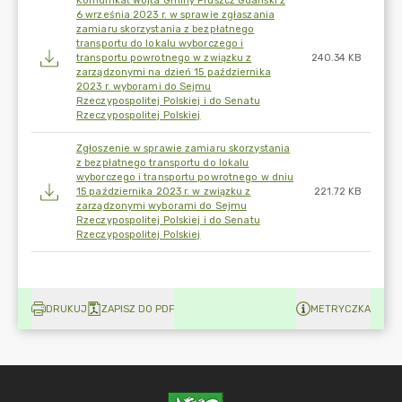
Komunikat Wójta Gminy Pruszcz Gdański z
6 września 2023 r. w sprawie zgłaszania
zamiaru skorzystania z bezpłatnego
transportu do lokalu wyborczego i
transportu powrotnego w związku z
240.34 KB
zarządzonymi na dzień 15 października
2023 r. wyborami do Sejmu
Rzeczypospolitej Polskiej i do Senatu
Rzeczypospolitej Polskiej
Zgłoszenie w sprawie zamiaru skorzystania
z bezpłatnego transportu do lokalu
wyborczego i transportu powrotnego w dniu
15 października 2023 r. w związku z
221.72 KB
zarządzonymi wyborami do Sejmu
Rzeczypospolitej Polskiej i do Senatu
Rzeczypospolitej Polskiej
DRUKUJ
ZAPISZ DO PDF
METRYCZKA