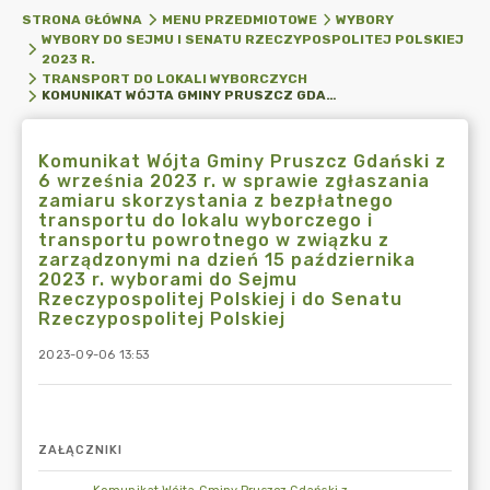
STRONA GŁÓWNA
MENU PRZEDMIOTOWE
WYBORY
WYBORY DO SEJMU I SENATU RZECZYPOSPOLITEJ POLSKIEJ
2023 R.
TRANSPORT DO LOKALI WYBORCZYCH
KOMUNIKAT WÓJTA GMINY PRUSZCZ GDAŃSKI Z 6 WRZEŚNIA 2023 R. W SPRAWIE ZGŁASZANIA ZAMIARU SKORZYSTANIA Z BEZPŁATNEGO TRANSPORTU DO LOKALU WYBORCZEGO I TRANSPORTU POWROTNEGO W ZWIĄZKU Z ZARZĄDZONYMI NA DZIEŃ 15 PAŹDZIERNIKA 2023 R. WYBORAMI DO SEJMU RZECZYPOSPOLITEJ POLSKIEJ I DO SENATU RZECZYPOSPOLITEJ POLSKIEJ
Komunikat Wójta Gminy Pruszcz Gdański z
6 września 2023 r. w sprawie zgłaszania
zamiaru skorzystania z bezpłatnego
transportu do lokalu wyborczego i
transportu powrotnego w związku z
zarządzonymi na dzień 15 października
2023 r. wyborami do Sejmu
Rzeczypospolitej Polskiej i do Senatu
Rzeczypospolitej Polskiej
2023-09-06 13:53
ZAŁĄCZNIKI