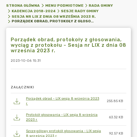
STRONA GŁÓWNA
MENU PODMIOTOWE
RADA GMINY
KADENCJA 2018-2024
SESJE RADY GMINY
SESJA NR LIX Z DNIA 08 WRZEŚNIA 2023 R.
PORZĄDEK OBRAD, PROTOKOŁY Z GŁOSOWANIA, WYCIĄG Z PROTOKOŁU - SESJA NR LIX Z DNIA 08 WRZEŚNIA 2023 R.
Porządek obrad, protokoły z głosowania,
wyciąg z protokołu - Sesja nr LIX z dnia 08
września 2023 r.
2023-10-06 15:31
ZAŁĄCZNIKI
Porządek obrad - LIX sesja 8 września 2023
255.85 KB
r.
Protokół głosowania - LIX sesja 8 września
63.32 KB
2023 r.
Szczegółowy protokół głosowania - LIX sesja
92.57 KB
8 września 2023 r.