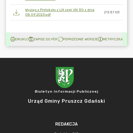
Wyciąg z Protokołu z LIX sesji VIII RG z dnia
213.87 KB
08.09.2023.pdf
DRUKUJ
ZAPISZ DO PDF
POPRZEDNIE WERSJE
METRYCZKA
Biuletyn Informacji Publicznej
Urząd Gminy Pruszcz Gdański
REDAKCJA