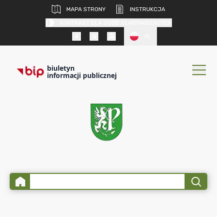
MAPA STRONY
INSTRUKCJA
KONTRAST DLA OSÓB SŁABOWIDZĄCYCH
PL
biuletyn
informacji publicznej