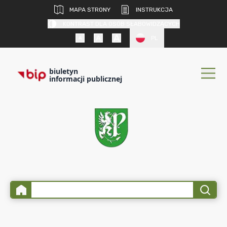
MAPA STRONY
INSTRUKCJA
KONTRAST DLA OSÓB SŁABOWIDZĄCYCH
PL
biuletyn
informacji publicznej