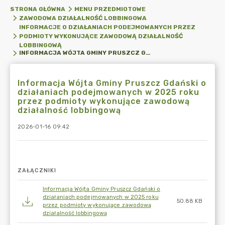
STRONA GŁÓWNA
MENU PRZEDMIOTOWE
ZAWODOWA DZIAŁALNOŚĆ LOBBINGOWA
INFORMACJE O DZIAŁANIACH PODEJMOWANYCH PRZEZ
PODMIOTY WYKONUJĄCE ZAWODOWĄ DZIAŁALNOŚĆ
LOBBINGOWĄ
INFORMACJA WÓJTA GMINY PRUSZCZ GDAŃSKI O DZIAŁANIACH PODEJMOWANYCH W 2025 ROKU PRZEZ PODMIOTY WYKONUJĄCE ZAWODOWĄ DZIAŁALNOŚĆ LOBBINGOWĄ
Informacja Wójta Gminy Pruszcz Gdański o
działaniach podejmowanych w 2025 roku
przez podmioty wykonujące zawodową
działalność lobbingową
2026-01-16 09:42
ZAŁĄCZNIKI
Informacja Wójta Gminy Pruszcz Gdański o
działaniach podejmowanych w 2025 roku
50.88 KB
przez podmioty wykonujące zawodową
działalność lobbingową