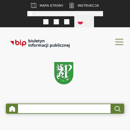
MAPA STRONY
INSTRUKCJA
KONTRAST DLA OSÓB SŁABOWIDZĄCYCH
PL
biuletyn
informacji publicznej