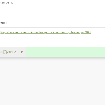
-28 08:10
NIKI
Raport o stanie zapewnienia dostępności podmiotu publicznego 2025
UJ
ZAPISZ DO PDF