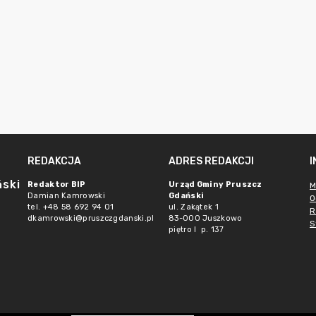
REDAKCJA
ADRES REDAKCJI
ński
Redaktor BIP
Urząd Gminy Pruszcz
M
Damian Kamrowski
Gdański
O
tel. +48 58 692 94 01
ul. Zakątek 1
R
dkamrowski@pruszczgdanski.pl
83-000 Juszkowo
S
piętro I p. 137