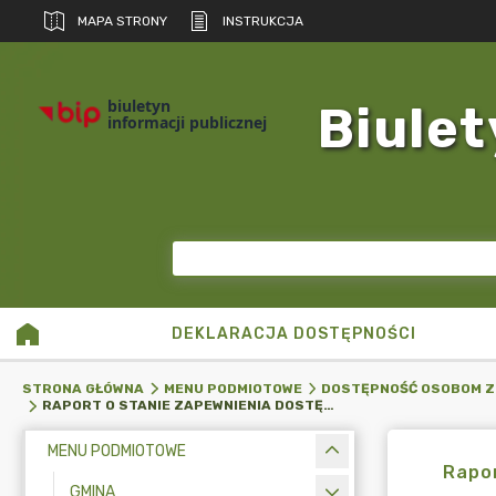
MAPA STRONY
INSTRUKCJA
biuletyn
Biulet
informacji publicznej
DEKLARACJA DOSTĘPNOŚCI
STRONA GŁÓWNA
MENU PODMIOTOWE
DOSTĘPNOŚĆ OSOBOM Z
RAPORT O STANIE ZAPEWNIENIA DOSTĘPNOŚCI PODMIOTU PUBLICZNEGO 2025
MENU PODMIOTOWE
Rapor
GMINA