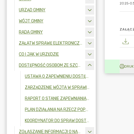
2025-03
URZĄD GMINY
WÓJT GMINY
ZAŁĄCZ
RADA GMINY
ZAŁATW SPRAWĘ ELEKTRONICZNIE
CO I JAK W URZĘDZIE
DOSTĘPNOŚĆ OSOBOM ZE SZCZEGÓLNYMI POTRZEBAMI
DRUK
USTAWA O ZAPEWNIENIU DOSTĘPNOŚCI OSOBOM ZE SZCZEGÓLNYMI POTRZEBAMI
ZARZĄDZENIE WÓJTA W SPRAWIE POWOŁANIA ZESPOŁU DO SPRAW DOSTĘPNOŚCI
RAPORT O STANIE ZAPEWNIANIA DOSTĘPNOŚCI OSOBOM ZE SZCZEGÓLNYMI POTRZEBAMI
PLAN DZIAŁANIA NA RZECZ POPRAWY ZAPEWNIENIA DOSTĘPNOŚCI
KOORDYNATOR DO SPRAW DOSTĘPNOŚCI
ZGŁASZANIE INFORMACJI O NARUSZENIU PRAWA I OCHRONA SYGNALISTÓW