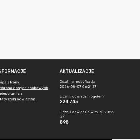
INFORMACJE
AKTUALIZACJE
Ostatnia modyfikacja
apa strony
2026-08-07 06:21:37
chrona danych osobowych
ejestr zmian
Licznik odwiedzin ogółem
tatystyki odwiedzin
224 745
Licznik odwiedzin w m-cu 2026-
07
898