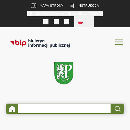
MAPA STRONY
INSTRUKCJA
KONTRAST DLA OSÓB SŁABOWIDZĄCYCH
PL
biuletyn
informacji publicznej