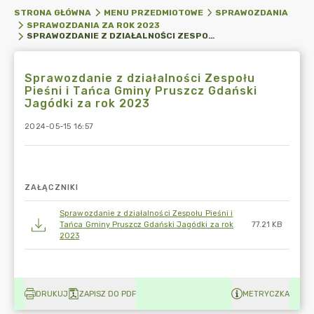
STRONA GŁÓWNA
MENU PRZEDMIOTOWE
SPRAWOZDANIA
SPRAWOZDANIA ZA ROK 2023
SPRAWOZDANIE Z DZIAŁALNOŚCI ZESPOŁU PIEŚNI I TAŃCA GMINY PRUSZCZ GDAŃSKI JAGÓDKI ZA ROK 2023
Sprawozdanie z działalności Zespołu
Pieśni i Tańca Gminy Pruszcz Gdański
Jagódki za rok 2023
2024-05-15 16:57
ZAŁĄCZNIKI
Sprawozdanie z działalności Zespołu Pieśni i
Tańca Gminy Pruszcz Gdański Jagódki za rok
77.21 KB
2023
DRUKUJ
ZAPISZ DO PDF
METRYCZKA