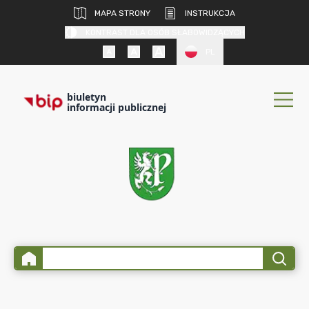
MAPA STRONY
INSTRUKCJA
KONTRAST DLA OSÓB SŁABOWIDZĄCYCH
PL
biuletyn
informacji publicznej