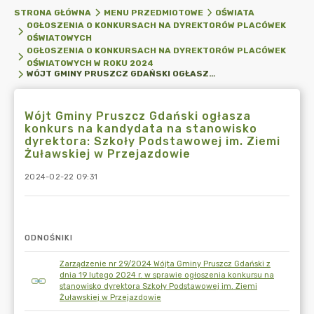
STRONA GŁÓWNA
MENU PRZEDMIOTOWE
OŚWIATA
OGŁOSZENIA O KONKURSACH NA DYREKTORÓW PLACÓWEK
OŚWIATOWYCH
OGŁOSZENIA O KONKURSACH NA DYREKTORÓW PLACÓWEK
OŚWIATOWYCH W ROKU 2024
WÓJT GMINY PRUSZCZ GDAŃSKI OGŁASZA KONKURS NA KANDYDATA NA STANOWISKO DYREKTORA: SZKOŁY PODSTAWOWEJ IM. ZIEMI ŻUŁAWSKIEJ W PRZEJAZDOWIE
Wójt Gminy Pruszcz Gdański ogłasza
konkurs na kandydata na stanowisko
dyrektora: Szkoły Podstawowej im. Ziemi
Żuławskiej w Przejazdowie
2024-02-22 09:31
ODNOŚNIKI
Zarządzenie nr 29/2024 Wójta Gminy Pruszcz Gdański z
dnia 19 lutego 2024 r. w sprawie ogłoszenia konkursu na
stanowisko dyrektora Szkoły Podstawowej im. Ziemi
Żuławskiej w Przejazdowie