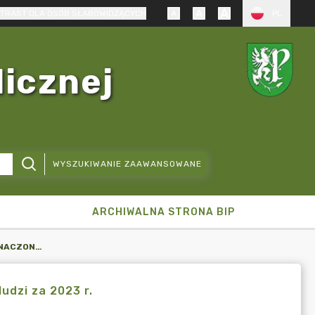
TRAST DLA OSÓB SŁABOWIDZĄCYCH
PL
licznej
WYSZUKIWANIE ZAAWANSOWANE
ARCHIWALNA STRONA BIP
OCENA O JAKOŚCI WODY PRZEZNACZONEJ DO SPOŻYCIA PRZEZ LUDZI ZA 2023 R.
udzi za 2023 r.