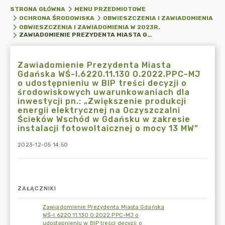
STRONA GŁÓWNA
MENU PRZEDMIOTOWE
OCHRONA ŚRODOWISKA
OBWIESZCZENIA I ZAWIADOMIENIA
OBWIESZCZENIA I ZAWIADOMIENIA W 2023R.
ZAWIADOMIENIE PREZYDENTA MIASTA GDAŃSKA WŚ-I.6220.11.130 O.2022.PPC-MJ O UDOSTĘPNIENIU W BIP TREŚCI DECYZJI O ŚRODOWISKOWYCH UWARUNKOWANIACH DLA INWESTYCJI PN.: „ZWIĘKSZENIE PRODUKCJI ENERGII ELEKTRYCZNEJ NA OCZYSZCZALNI ŚCIEKÓW WSCHÓD W GDAŃSKU W ZAKRESIE INSTALACJI FOTOWOLTAICZNEJ O MOCY 13 MW”
Zawiadomienie Prezydenta Miasta
Gdańska WŚ-I.6220.11.130 O.2022.PPC-MJ
o udostępnieniu w BIP treści decyzji o
środowiskowych uwarunkowaniach dla
inwestycji pn.: „Zwiększenie produkcji
energii elektrycznej na Oczyszczalni
Ścieków Wschód w Gdańsku w zakresie
instalacji fotowoltaicznej o mocy 13 MW”
2023-12-05 14:50
ZAŁĄCZNIKI
Zawiadomienie Prezydenta Miasta Gdańska
WŚ-I.6220.11.130 O.2022.PPC-MJ o
udostępnieniu w BIP treści decyzji o