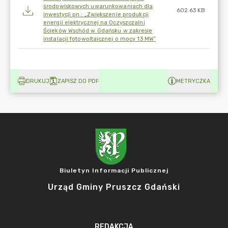
środowiskowych uwarunkowaniach dla
602.63 KB
inwestycji pn.: „Zwiększenie produkcji
energii elektrycznej na Oczyszczalni
Ścieków Wschód w Gdańsku w zakresie
instalacji fotowoltaicznej o mocy 13 MW”
DRUKUJ
ZAPISZ DO PDF
METRYCZKA
Biuletyn Informacji Publicznej
Urząd Gminy Pruszcz Gdański
REDAKCJA