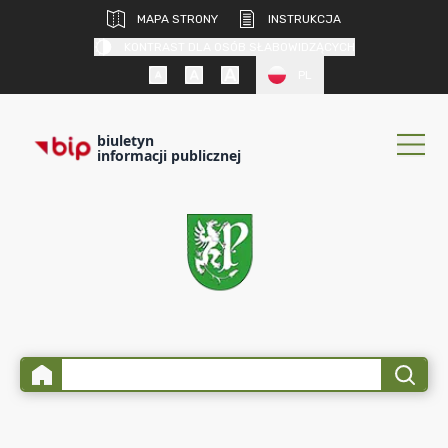
MAPA STRONY
INSTRUKCJA
KONTRAST DLA OSÓB SŁABOWIDZĄCYCH
PL
biuletyn
informacji publicznej