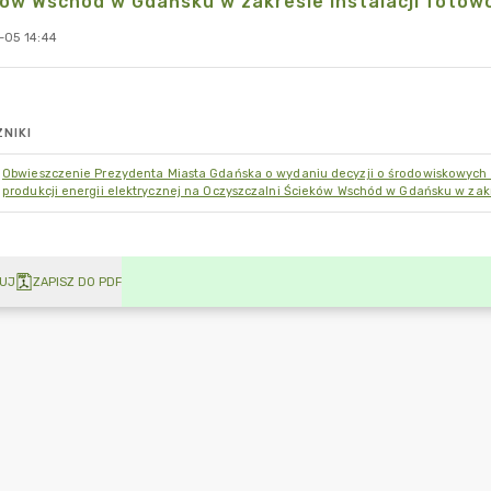
ów Wschód w Gdańsku w zakresie instalacji fotowo
-05 14:44
NIKI
Obwieszczenie Prezydenta Miasta Gdańska o wydaniu decyzji o środowiskowych 
produkcji energii elektrycznej na Oczyszczalni Ścieków Wschód w Gdańsku w zakr
UJ
ZAPISZ DO PDF