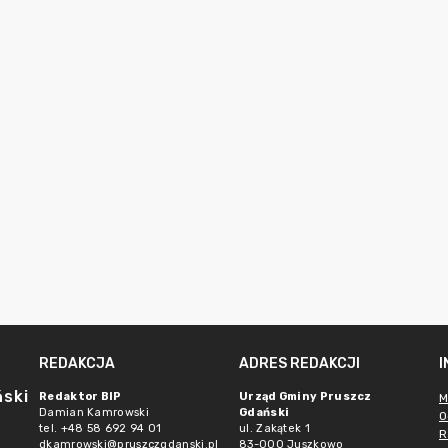
REDAKCJA
ADRES REDAKCJI
ński
Redaktor BIP
Urząd Gminy Pruszcz
M
Damian Kamrowski
Gdański
O
tel. +48 58 692 94 01
ul. Zakątek 1
R
dkamrowski@pruszczgdanski.pl
83-000 Juszkowo