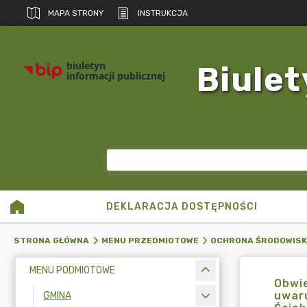
MAPA STRONY
INSTRUKCJA
biuletyn
Biulet
informacji publicznej
DEKLARACJA DOSTĘPNOŚCI
STRONA GŁÓWNA
MENU PRZEDMIOTOWE
OCHRONA ŚRODOWIS
MENU PODMIOTOWE
Obwi
uwaru
GMINA