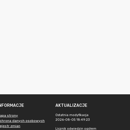
INFORMACJE
AKTUALIZACJE
Ostatnia modyfikacja
apa strony
2026-08-05 18:49:23
chrona danych osobowych
ejestr zmian
Licznik odwiedzin ogółem