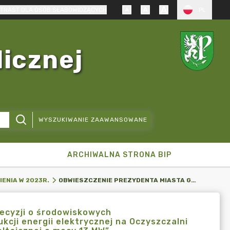
TRAST DLA OSÓB SŁABOWIDZĄCYCH
PL
licznej
WYSZUKIWANIE ZAAWANSOWANE
ARCHIWALNA STRONA BIP
OBWIESZCZENIE PREZYDENTA MIASTA GDAŃSKA O WYDANIU DECYZJI O ŚRODOWISKOWYCH UWARUNKOWANIACH DLA INWESTYCJI PN.: „ZWIĘKSZENIE PRODUKCJI ENERGII ELEKTRYCZNEJ NA OCZYSZCZALNI ŚCIEKÓW WSCHÓD W GDAŃSKU W ZAKRESIE INSTALACJI FOTOWOLTAICZNEJ O MOCY 13 MW”
ENIA W 2023R.
ecyzji o środowiskowych
kcji energii elektrycznej na Oczyszczalni