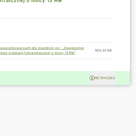
ltaicznej o mocy 13 MW”
uwarunkowaniach dla inwestycji pn.: „Zwiększenie
900.61 KB
esie instalacji fotowoltaicznej o mocy 13 MW”
METRYCZKA