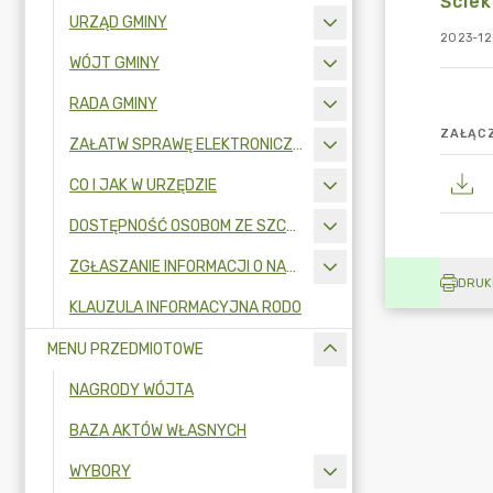
Ściek
URZĄD GMINY
2023-12
WÓJT GMINY
RADA GMINY
ZAŁĄCZ
ZAŁATW SPRAWĘ ELEKTRONICZNIE
CO I JAK W URZĘDZIE
DOSTĘPNOŚĆ OSOBOM ZE SZCZEGÓLNYMI POTRZEBAMI
ZGŁASZANIE INFORMACJI O NARUSZENIU PRAWA I OCHRONA SYGNALISTÓW
DRUK
KLAUZULA INFORMACYJNA RODO
MENU PRZEDMIOTOWE
NAGRODY WÓJTA
BAZA AKTÓW WŁASNYCH
WYBORY