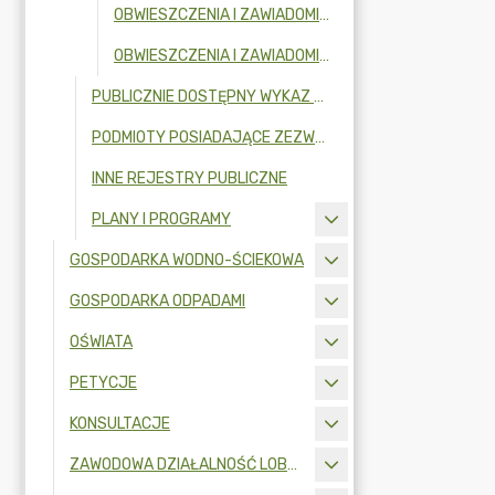
OBWIESZCZENIA I ZAWIADOMIENIA W 2024R.
OBWIESZCZENIA I ZAWIADOMIENIA W 2023R.
PUBLICZNIE DOSTĘPNY WYKAZ DANYCH O DOKUMENTACH ZAWIERAJĄCYCH INFORMACJE O ŚRODOWISKU I JEGO OCHRONIE
PODMIOTY POSIADAJĄCE ZEZWOLENIE NA OPRÓŻNIANIE ZBIORNIKÓW BEZODPŁYWOWYCH LUB OSADNIKÓW W INSTALACJACH PRZYDOMOWYCH OCZYSZCZALNI ŚCIEKÓW I TRANSPORTU NIECZYSTOŚCI CIEKŁYCH
INNE REJESTRY PUBLICZNE
PLANY I PROGRAMY
GOSPODARKA WODNO-ŚCIEKOWA
GOSPODARKA ODPADAMI
OŚWIATA
PETYCJE
KONSULTACJE
ZAWODOWA DZIAŁALNOŚĆ LOBBINGOWA