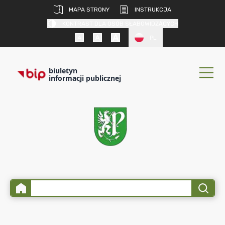
MAPA STRONY
INSTRUKCJA
KONTRAST DLA OSÓB SŁABOWIDZĄCYCH
PL
biuletyn
informacji publicznej