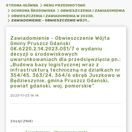
STRONA GŁÓWNA
MENU PRZEDMIOTOWE
OCHRONA ŚRODOWISKA
OBWIESZCZENIA I ZAWIADOMIENIA
OBWIESZCZENIA I ZAWIADOMIENIA W 2023R.
ZAWIADOMIENIE - OBWIESZCZENIE WÓJTA GMINY PRUSZCZ GDAŃSKI GK.6220.2.14.2023.OŚ1/7 O WYDANIU DECYZJI O ŚRODOWISKOWYCH UWARUNKOWANIACH DLA PRZEDSIĘWZIĘCIA PN.: „BUDOWA BAZY LOGISTYCZNEJ WRAZ Z INFRASTRUKTURĄ TECHNICZNĄ NA DZIAŁKACH NR 354/45, 363/24, 364/6 OBRĘB JUSZKOWO W BĘDZIESZYNIE, GMINA PRUSZCZ GDAŃSKI, POWIAT GDAŃSKI, WOJ. POMORSKIE”
Zawiadomienie - Obwieszczenie Wójta
Gminy Pruszcz Gdański
GK.6220.2.14.2023.OŚ1/7 o wydaniu
decyzji o środowiskowych
uwarunkowaniach dla przedsięwzięcia pn.:
„Budowa bazy logistycznej wraz z
infrastrukturą techniczną na działkach nr
354/45, 363/24, 364/6 obręb Juszkowo w
Będzieszynie, gmina Pruszcz Gdański,
powiat gdański, woj. pomorskie”
2023-11-03 14:14
ZAŁĄCZNIKI