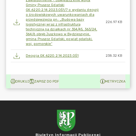
Zawiadomienie - Obwieszczenie Wójta
Gminy Pruszcz Gdański
GK.6220.2.14.2023.OŚ1/7 o wydaniu decyzji
o środowiskowych uwarunkowaniach dla
przedsięwzięcia pn.: „Budowa bazy
226.97 KB
logistycznej wraz z infrastrukturą
techniczną na działkach nr 354/45, 363/24,
364/6 obręb Juszkowo w Będzieszynie,
gmina Pruszcz Gdański, powiat gdański,
woj. pomorskie”
Decyzja GK.6220.2.14.2023.OŚ1
238.32 KB
DRUKUJ
ZAPISZ DO PDF
METRYCZKA
Biuletyn Informacji Publicznej