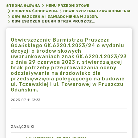
STRONA GŁÓWNA
MENU PRZEDMIOTOWE
OCHRONA ŚRODOWISKA
OBWIESZCZENIA I ZAWIADOMIENIA
OBWIESZCZENIA I ZAWIADOMIENIA W 2023R.
OBWIESZCZENIE BURMISTRZA PRUSZCZA GDAŃSKIEGO GK.6220.1.2023/24 O WYDANIU DECYZJI O ŚRODOWISKOWYCH UWARUNKOWANIACH ZNAK GK.6220.1.2023/23 Z DNIA 29 CZERWCA 2023 R. STWIERDZAJĄCEJ BRAK POTRZEBY PRZEPROWADZANIA OCENY ODDZIAŁYWANIA NA ŚRODOWISKO DLA PRZEDSIĘWZIĘCIA POLEGAJĄCEGO NA BUDOWIE UL. TCZEWSKIEJ I UL. TOWAROWEJ W PRUSZCZU GDAŃSKIM.
Obwieszczenie Burmistrza Pruszcza
Gdańskiego GK.6220.1.2023/24 o wydaniu
decyzji o środowiskowych
uwarunkowaniach znak GK.6220.1.2023/23
z dnia 29 czerwca 2023 r. stwierdzającej
brak potrzeby przeprowadzania oceny
oddziaływania na środowisko dla
przedsięwzięcia polegającego na budowie
ul. Tczewskiej i ul. Towarowej w Pruszczu
Gdańskim.
2023-07-11 13:33
ZAŁĄCZNIKI