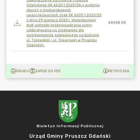
Obwieszczenie Burmistrza Pruszcza
Gdańskiego GK.6220.1.2023/24 o wydaniu
decyzji o środowiskowych
uwarunkowaniach znak GK.6220.1.2023/23
z dnia 29 czerwca 2023 r. stwierdzającej
469.48 KB
brak potrzeby przeprowadzania oceny
oddziaływania na środowisko dla
przedsięwzięcia polegającego na budowie
ul. Tczewskiej i ul. Towarowej w Pruszczu
Gdańskim.
DRUKUJ
ZAPISZ DO PDF
METRYCZKA
Biuletyn Informacji Publicznej
Urząd Gminy Pruszcz Gdański