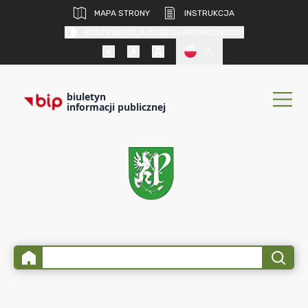
MAPA STRONY
INSTRUKCJA
KONTRAST DLA OSÓB SŁABOWIDZĄCYCH
PL
biuletyn
informacji publicznej