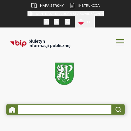
MAPA STRONY
INSTRUKCJA
KONTRAST DLA OSÓB SŁABOWIDZĄCYCH
PL
biuletyn
informacji publicznej