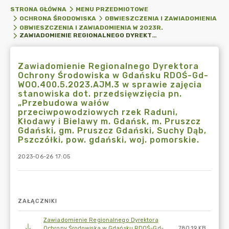
STRONA GŁÓWNA
MENU PRZEDMIOTOWE
OCHRONA ŚRODOWISKA
OBWIESZCZENIA I ZAWIADOMIENIA
OBWIESZCZENIA I ZAWIADOMIENIA W 2023R.
ZAWIADOMIENIE REGIONALNEGO DYREKTORA OCHRONY ŚRODOWISKA W GDAŃSKU RDOŚ-GD-WOO.400.5.2023.AJM.3 W SPRAWIE ZAJĘCIA STANOWISKA DOT. PRZEDSIĘWZIĘCIA PN. „PRZEBUDOWA WAŁÓW PRZECIWPOWODZIOWYCH RZEK RADUNI, KŁODAWY I BIELAWY M. GDAŃSK, M. PRUSZCZ GDAŃSKI, GM. PRUSZCZ GDAŃSKI, SUCHY DĄB, PSZCZÓŁKI, POW. GDAŃSKI, WOJ. POMORSKIE.
Zawiadomienie Regionalnego Dyrektora
Ochrony Środowiska w Gdańsku RDOŚ-Gd-
WOO.400.5.2023.AJM.3 w sprawie zajęcia
stanowiska dot. przedsięwzięcia pn.
„Przebudowa wałów
przeciwpowodziowych rzek Raduni,
Kłodawy i Bielawy m. Gdańsk, m. Pruszcz
Gdański, gm. Pruszcz Gdański, Suchy Dąb,
Pszczółki, pow. gdański, woj. pomorskie.
2023-06-26 17:05
ZAŁĄCZNIKI
Zawiadomienie Regionalnego Dyrektora
Ochrony Środowiska w Gdańsku RDOŚ-Gd-
780.19 KB