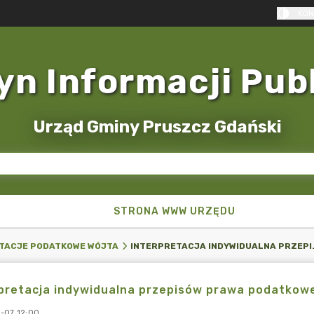
KON
yn Informacji Pub
Urząd Gminy Pruszcz Gdański
STRONA WWW URZĘDU
INTERPRETACJA INDY
TACJE PODATKOWE WÓJTA
pretacja indywidualna przepisów prawa podatkowe
-07 12:00