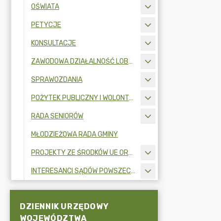
OŚWIATA
PETYCJE
KONSULTACJE
ZAWODOWA DZIAŁALNOŚĆ LOBBINGOWA
SPRAWOZDANIA
POŻYTEK PUBLICZNY I WOLONTARIAT
RADA SENIORÓW
MŁODZIEŻOWA RADA GMINY
PROJEKTY ZE ŚRODKÓW UE ORAZ FUNDUSZY ZEWNĘTRZNYCH
INTERESANCI SĄDÓW POWSZECHNYCH
DZIENNIK URZĘDOWY
WOJEWÓDZTWA