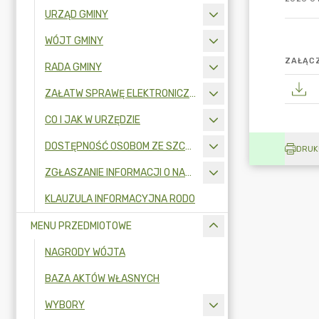
URZĄD GMINY
WÓJT GMINY
ZAŁĄCZ
RADA GMINY
ZAŁATW SPRAWĘ ELEKTRONICZNIE
CO I JAK W URZĘDZIE
DOSTĘPNOŚĆ OSOBOM ZE SZCZEGÓLNYMI POTRZEBAMI
DRUK
ZGŁASZANIE INFORMACJI O NARUSZENIU PRAWA I OCHRONA SYGNALISTÓW
KLAUZULA INFORMACYJNA RODO
MENU PRZEDMIOTOWE
NAGRODY WÓJTA
BAZA AKTÓW WŁASNYCH
WYBORY