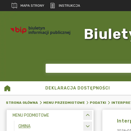
MAPA STRONY
INSTRUKCJA
biuletyn
Biulet
informacji publicznej
DEKLARACJA DOSTĘPNOŚCI
STRONA GŁÓWNA
MENU PRZEDMIOTOWE
PODATKI
INTERPRE
MENU PODMIOTOWE
Inter
GMINA
2026-01