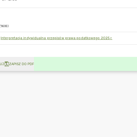
NIKI
Interpretacja indywidualna przepisów prawa podatkowego 2025 r.
UJ
ZAPISZ DO PDF