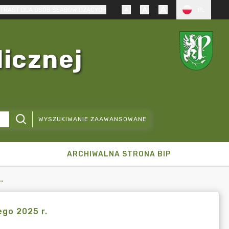
TRAST DLA OSÓB SŁABOWIDZĄCYCH
PL
licznej
WYSZUKIWANIE ZAAWANSOWANE
ARCHIWALNA STRONA BIP
WIDUALNA PRZEPISÓW PRAWA PODATKOWEGO 2025 R.
go 2025 r.