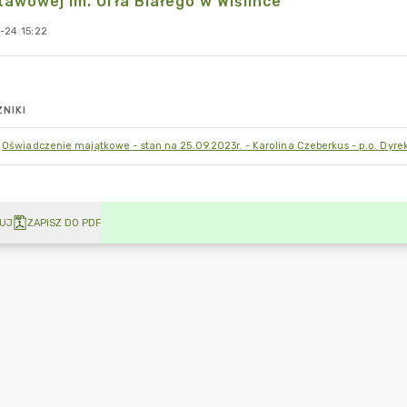
awowej im. Orła Białego w Wiślince
-24 15:22
NIKI
Oświadczenie majątkowe - stan na 25.09.2023r. - Karolina Czeberkus - p.o. Dyre
UJ
ZAPISZ DO PDF