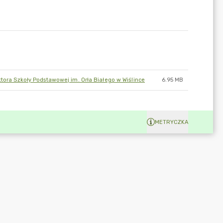
ktora Szkoły Podstawowej im. Orła Białego w Wiślince
6.95 MB
METRYCZKA