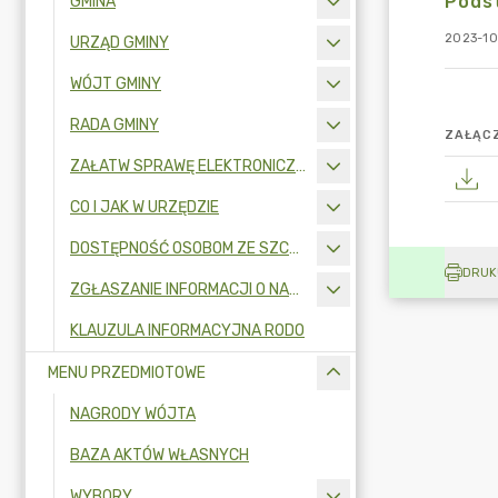
Podst
GMINA
2023-10
URZĄD GMINY
WÓJT GMINY
RADA GMINY
ZAŁĄCZ
ZAŁATW SPRAWĘ ELEKTRONICZNIE
CO I JAK W URZĘDZIE
DOSTĘPNOŚĆ OSOBOM ZE SZCZEGÓLNYMI POTRZEBAMI
DRUK
ZGŁASZANIE INFORMACJI O NARUSZENIU PRAWA I OCHRONA SYGNALISTÓW
KLAUZULA INFORMACYJNA RODO
MENU PRZEDMIOTOWE
NAGRODY WÓJTA
BAZA AKTÓW WŁASNYCH
WYBORY