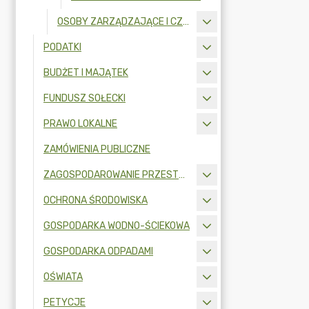
OSOBY ZARZĄDZAJĄCE I CZŁONKOWIE ORGANU ZARZĄDZAJĄCEGO GMINNĄ OSOBĄ PRAWNĄ
PODATKI
BUDŻET I MAJĄTEK
FUNDUSZ SOŁECKI
PRAWO LOKALNE
ZAMÓWIENIA PUBLICZNE
ZAGOSPODAROWANIE PRZESTRZENNE
OCHRONA ŚRODOWISKA
GOSPODARKA WODNO-ŚCIEKOWA
GOSPODARKA ODPADAMI
OŚWIATA
PETYCJE