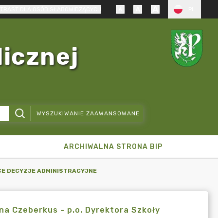
TRAST DLA OSÓB SŁABOWIDZĄCYCH
PL
licznej
WYSZUKIWANIE ZAAWANSOWANE
ARCHIWALNA STRONA BIP
CE DECYZJE ADMINISTRACYJNE
na Czeberkus - p.o. Dyrektora Szkoły