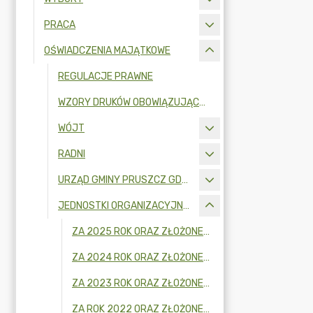
PRACA
OŚWIADCZENIA MAJĄTKOWE
REGULACJE PRAWNE
WZORY DRUKÓW OBOWIĄZUJĄCYCH OD 1 LIPCA 2017 R.
WÓJT
RADNI
URZĄD GMINY PRUSZCZ GDAŃSKI
JEDNOSTKI ORGANIZACYJNE - KIEROWNICY I OSOBY WYDAJĄCE DECYZJE ADMINISTRACYJNE
ZA 2025 ROK ORAZ ZŁOŻONE W 2026R.
ZA 2024 ROK ORAZ ZŁOŻONE W 2025R.
ZA 2023 ROK ORAZ ZŁOŻONE W 2024R.
ZA ROK 2022 ORAZ ZŁOŻONE W 2023R.