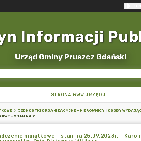
KON
yn Informacji Pub
Urząd Gminy Pruszcz Gdański
STRONA WWW URZĘDU
TKOWE
JEDNOSTKI ORGANIZACYJNE - KIEROWNICY I OSOBY WYDAJĄ
OŚWIADCZENIE MAJĄTKOWE - STAN NA 25.09.2023R. - KAROLINA CZEBERKUS - P.O. DYREKTORA SZKOŁY PODSTAWOWEJ IM. ORŁA BIAŁEGO W WIŚLINCE
dczenie majątkowe - stan na 25.09.2023r. - Karoli