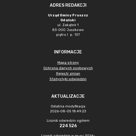
ADRES REDAKCJI
Urząd Gminy Pruszcz
Gdański
ul. Zakątek 1
83-000 Juszkowo
piętro I p. 137
INFORMACJE
Mapa strony
Ochrona danych osobowych
Rejestr zmian
Statystyki odwiedzin
AKTUALIZACJE
Ostatnia modyfikacja
2026-08-05 18:49:23
Licznik odwiedzin ogółem
224 526
Licznik odwiedzin w m-cu 2026-