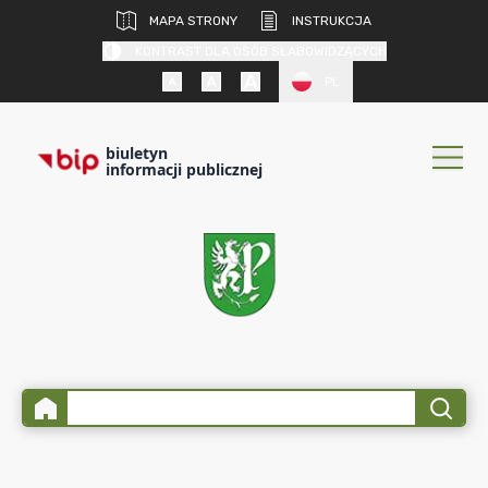
MAPA STRONY
INSTRUKCJA
KONTRAST DLA OSÓB SŁABOWIDZĄCYCH
PL
biuletyn
informacji publicznej