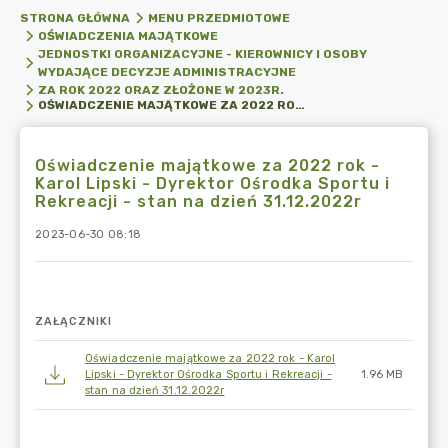
STRONA GŁÓWNA
MENU PRZEDMIOTOWE
OŚWIADCZENIA MAJĄTKOWE
JEDNOSTKI ORGANIZACYJNE - KIEROWNICY I OSOBY
WYDAJĄCE DECYZJE ADMINISTRACYJNE
ZA ROK 2022 ORAZ ZŁOŻONE W 2023R.
OŚWIADCZENIE MAJĄTKOWE ZA 2022 ROK - KAROL LIPSKI - DYREKTOR OŚRODKA SPORTU I REKREACJI - STAN NA DZIEŃ 31.12.2022R
Oświadczenie majątkowe za 2022 rok -
Karol Lipski - Dyrektor Ośrodka Sportu i
Rekreacji - stan na dzień 31.12.2022r
2023-06-30 08:18
ZAŁĄCZNIKI
Oświadczenie majątkowe za 2022 rok - Karol
Lipski - Dyrektor Ośrodka Sportu i Rekreacji -
1.96 MB
stan na dzień 31.12.2022r