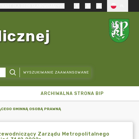
TRAST DLA OSÓB SŁABOWIDZĄCYCH
PL
licznej
WYSZUKIWANIE ZAAWANSOWANE
ARCHIWALNA STRONA BIP
ĄCEGO GMINNĄ OSOBĄ PRAWNĄ
rzewodniczący Zarządu Metropolitalnego