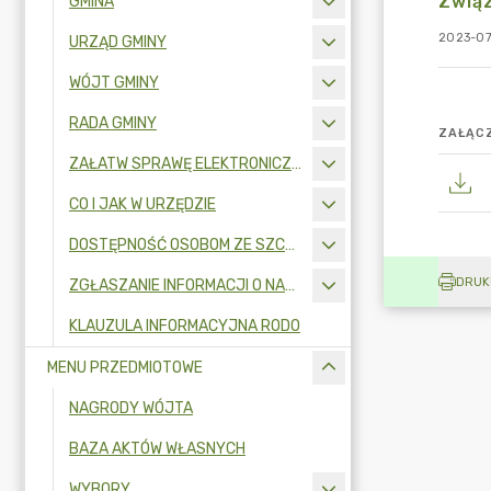
Związ
GMINA
2023-07
URZĄD GMINY
WÓJT GMINY
RADA GMINY
ZAŁĄCZ
ZAŁATW SPRAWĘ ELEKTRONICZNIE
CO I JAK W URZĘDZIE
DOSTĘPNOŚĆ OSOBOM ZE SZCZEGÓLNYMI POTRZEBAMI
DRUK
ZGŁASZANIE INFORMACJI O NARUSZENIU PRAWA I OCHRONA SYGNALISTÓW
KLAUZULA INFORMACYJNA RODO
MENU PRZEDMIOTOWE
NAGRODY WÓJTA
BAZA AKTÓW WŁASNYCH
WYBORY