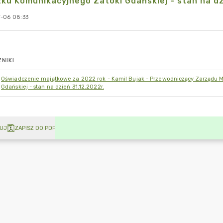
ku Komunikacyjnego Zatoki Gdańskiej - stan na dzi
-06 08:33
NIKI
Oświadczenie majątkowe za 2022 rok - Kamil Bujak - Przewodniczący Zarządu 
Gdańskiej - stan na dzień 31.12.2022r.
UJ
ZAPISZ DO PDF