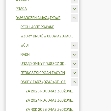
PRACA
OŚWIADCZENIA MAJĄTKOWE
REGULACJE PRAWNE
WZORY DRUKÓW OBOWIĄZUJĄCYCH OD 1 LIPCA 2017 R.
WÓJT
RADNI
URZĄD GMINY PRUSZCZ GDAŃSKI
JEDNOSTKI ORGANIZACYJNE - KIEROWNICY I OSOBY WYDAJĄCE DECYZJE ADMINISTRACYJNE
OSOBY ZARZĄDZAJĄCE I CZŁONKOWIE ORGANU ZARZĄDZAJĄCEGO GMINNĄ OSOBĄ PRAWNĄ
ZA 2025 ROK ORAZ ZŁOŻONE W 2026R.
ZA 2024 ROK ORAZ ZŁOŻONE W 2025R.
ZA ROK 2023 ORAZ ZŁOŻONE W 2024 R.