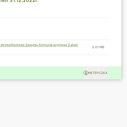
eń 31.12.2022r.
Metropolitalnego Związku Komunikacyjnego Zatoki
2.01 MB
METRYCZKA