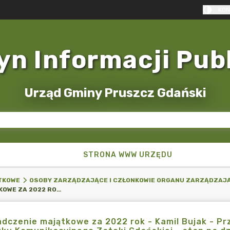
KON
yn Informacji Pub
Urząd Gminy Pruszcz Gdański
STRONA WWW URZĘDU
TKOWE
OSOBY ZARZĄDZAJĄCE I CZŁONKOWIE ORGANU ZARZĄDZAJ
OŚWIADCZENIE MAJĄTKOWE ZA 2022 ROK - KAMIL BUJAK - PRZEWODNICZĄCY ZARZĄDU METROPOLITALNEGO ZWIĄZKU KOMUNIKACYJNEGO ZATOKI GDAŃSKIEJ - STAN NA DZIEŃ 31.12.2022R.
dczenie majątkowe za 2022 rok - Kamil Bujak - P