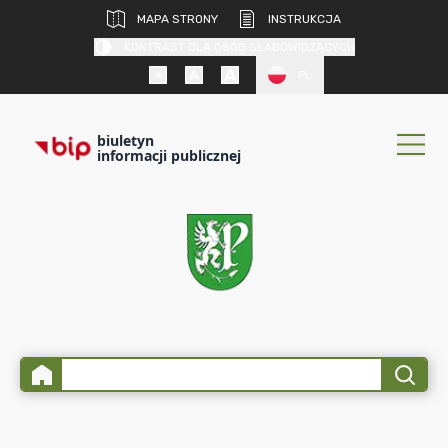
MAPA STRONY
INSTRUKCJA
KONTRAST DLA OSÓB SŁABOWIDZĄCYCH
PL
biuletyn
informacji publicznej