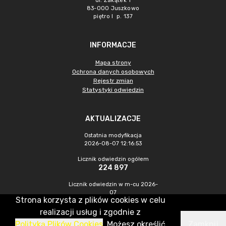
ul. Zakątek 1
83-000 Juszkowo
piętro I p. 137
INFORMACJE
Mapa strony
Ochrona danych osobowych
Rejestr zmian
Statystyki odwiedzin
AKTUALIZACJE
Ostatnia modyfikacja
2026-08-07 12:16:53
Licznik odwiedzin ogółem
224 897
Licznik odwiedzin w m-cu 2026-
07
Strona korzysta z plików cookies w celu
1 050
realizacji usług i zgodnie z
Polityką Plików Cookies
. Możesz określić
Zamknij
CMS & Hosting: Nefeni Sp. z o.o.