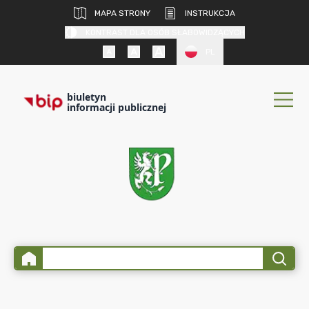
MAPA STRONY
INSTRUKCJA
KONTRAST DLA OSÓB SŁABOWIDZĄCYCH
PL
biuletyn
informacji publicznej