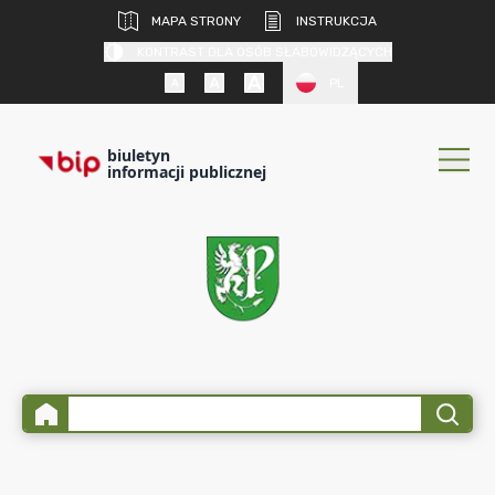
MAPA STRONY
INSTRUKCJA
KONTRAST DLA OSÓB SŁABOWIDZĄCYCH
PL
biuletyn
informacji publicznej