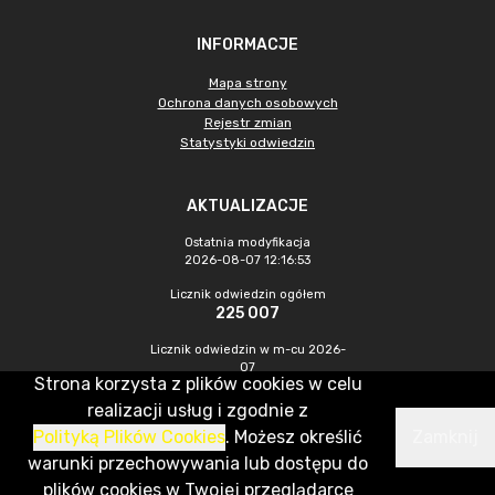
INFORMACJE
Mapa strony
Ochrona danych osobowych
Rejestr zmian
Statystyki odwiedzin
AKTUALIZACJE
Ostatnia modyfikacja
2026-08-07 12:16:53
Licznik odwiedzin ogółem
225 007
Licznik odwiedzin w m-cu 2026-
07
Strona korzysta z plików cookies w celu
1 160
realizacji usług i zgodnie z
Polityką Plików Cookies
. Możesz określić
Zamknij
CMS & Hosting: Nefeni Sp. z o.o.
warunki przechowywania lub dostępu do
plików cookies w Twojej przeglądarce