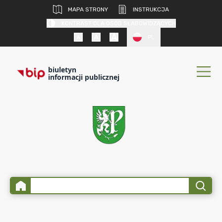
MAPA STRONY
INSTRUKCJA
KONTRAST DLA OSÓB SŁABOWIDZĄCYCH
PL
biuletyn
informacji publicznej