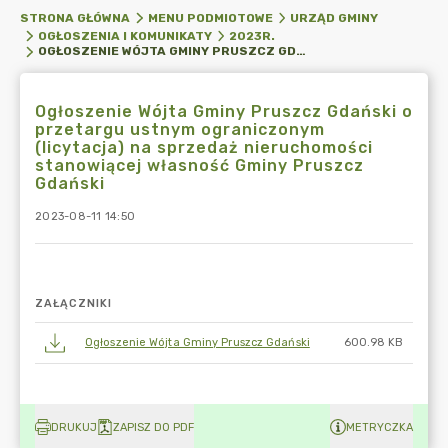
STRONA GŁÓWNA
MENU PODMIOTOWE
URZĄD GMINY
OGŁOSZENIA I KOMUNIKATY
2023R.
OGŁOSZENIE WÓJTA GMINY PRUSZCZ GDAŃSKI O PRZETARGU USTNYM OGRANICZONYM (LICYTACJA) NA SPRZEDAŻ NIERUCHOMOŚCI STANOWIĄCEJ WŁASNOŚĆ GMINY PRUSZCZ GDAŃSKI
Ogłoszenie Wójta Gminy Pruszcz Gdański o
przetargu ustnym ograniczonym
(licytacja) na sprzedaż nieruchomości
stanowiącej własność Gminy Pruszcz
Gdański
2023-08-11 14:50
ZAŁĄCZNIKI
Ogłoszenie Wójta Gminy Pruszcz Gdański
600.98 KB
DRUKUJ
ZAPISZ DO PDF
METRYCZKA