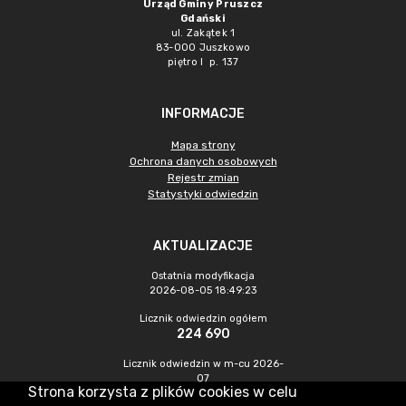
Urząd Gminy Pruszcz
Gdański
ul. Zakątek 1
83-000 Juszkowo
piętro I p. 137
INFORMACJE
Mapa strony
Ochrona danych osobowych
Rejestr zmian
Statystyki odwiedzin
AKTUALIZACJE
Ostatnia modyfikacja
2026-08-05 18:49:23
Licznik odwiedzin ogółem
224 690
Licznik odwiedzin w m-cu 2026-
07
Strona korzysta z plików cookies w celu
843