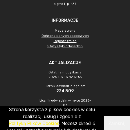
piętro I p. 137
INFORMACJE
Mapa strony
Ochrona danych osobowych
Rejestr zmian
Statystyki odwiedzin
AKTUALIZACJE
Ostatnia modyfikacja
2026-08-07 12:16:53
Licznik odwiedzin ogółem
224 809
Licznik odwiedzin w m-cu 2026-
07
Strona korzysta z plików cookies w celu
962
realizacji usług i zgodnie z
Polityką Plików Cookies
. Możesz określić
Zamknij
CMS & Hosting: Nefeni Sp. z o.o.