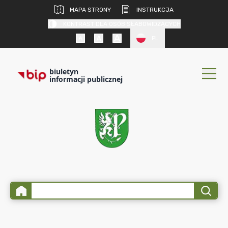
MAPA STRONY
INSTRUKCJA
KONTRAST DLA OSÓB SŁABOWIDZĄCYCH
PL
biuletyn
informacji publicznej