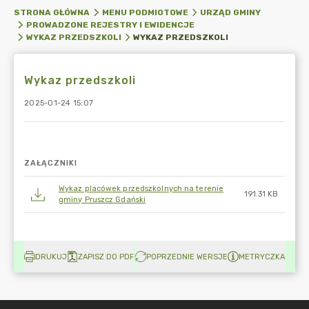
STRONA GŁÓWNA
MENU PODMIOTOWE
URZĄD GMINY
PROWADZONE REJESTRY I EWIDENCJE
WYKAZ PRZEDSZKOLI
WYKAZ PRZEDSZKOLI
Wykaz przedszkoli
2025-01-24 15:07
ZAŁĄCZNIKI
Wykaz placówek przedszkolnych na terenie
191.31 KB
gminy Pruszcz Gdański
DRUKUJ
ZAPISZ DO PDF
POPRZEDNIE WERSJE
METRYCZKA