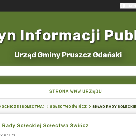
KON
yn Informacji Pub
Urząd Gminy Pruszcz Gdański
STRONA WWW URZĘDU
MOCNICZE (SOŁECTWA)
SOŁECTWO ŚWIŃCZ
 Rady Sołeckiej Sołectwa Świńcz
-19 12:17