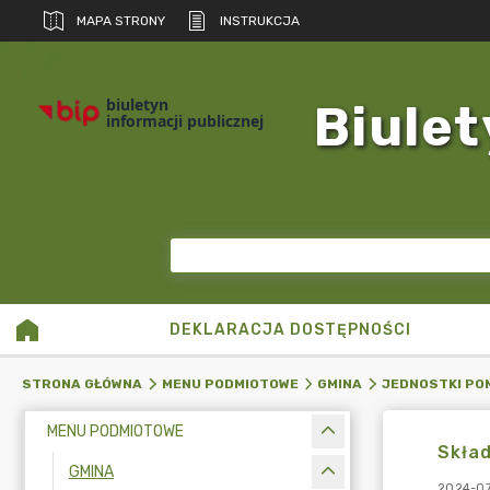
MAPA STRONY
INSTRUKCJA
biuletyn
Biulet
informacji publicznej
DEKLARACJA DOSTĘPNOŚCI
STRONA GŁÓWNA
MENU PODMIOTOWE
GMINA
JEDNOSTKI PO
MENU PODMIOTOWE
Skład
GMINA
2024-07