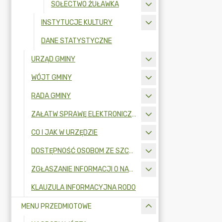
SOŁECTWO ŻUŁAWKA
INSTYTUCJE KULTURY
DANE STATYSTYCZNE
URZĄD GMINY
WÓJT GMINY
RADA GMINY
ZAŁATW SPRAWĘ ELEKTRONICZNIE
CO I JAK W URZĘDZIE
DOSTĘPNOŚĆ OSOBOM ZE SZCZEGÓLNYMI POTRZEBAMI
ZGŁASZANIE INFORMACJI O NARUSZENIU PRAWA I OCHRONA SYGNALISTÓW
KLAUZULA INFORMACYJNA RODO
MENU PRZEDMIOTOWE