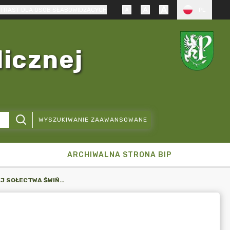
TRAST DLA OSÓB SŁABOWIDZĄCYCH
PL
licznej
WYSZUKIWANIE ZAAWANSOWANE
ARCHIWALNA STRONA BIP
SKŁAD RADY SOŁECKIEJ SOŁECTWA ŚWIŃCZ