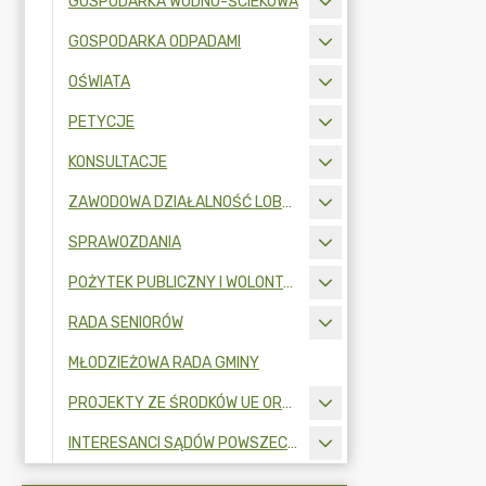
GOSPODARKA WODNO-ŚCIEKOWA
GOSPODARKA ODPADAMI
OŚWIATA
PETYCJE
KONSULTACJE
ZAWODOWA DZIAŁALNOŚĆ LOBBINGOWA
SPRAWOZDANIA
POŻYTEK PUBLICZNY I WOLONTARIAT
RADA SENIORÓW
MŁODZIEŻOWA RADA GMINY
PROJEKTY ZE ŚRODKÓW UE ORAZ FUNDUSZY ZEWNĘTRZNYCH
INTERESANCI SĄDÓW POWSZECHNYCH