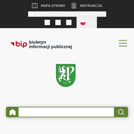
MAPA STRONY
INSTRUKCJA
KONTRAST DLA OSÓB SŁABOWIDZĄCYCH
PL
biuletyn
informacji publicznej