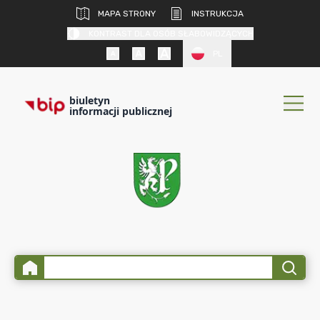
MAPA STRONY
INSTRUKCJA
KONTRAST DLA OSÓB SŁABOWIDZĄCYCH
PL
biuletyn
informacji publicznej