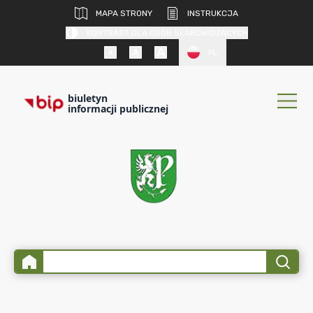
MAPA STRONY
INSTRUKCJA
KONTRAST DLA OSÓB SŁABOWIDZĄCYCH
PL
biuletyn
informacji publicznej